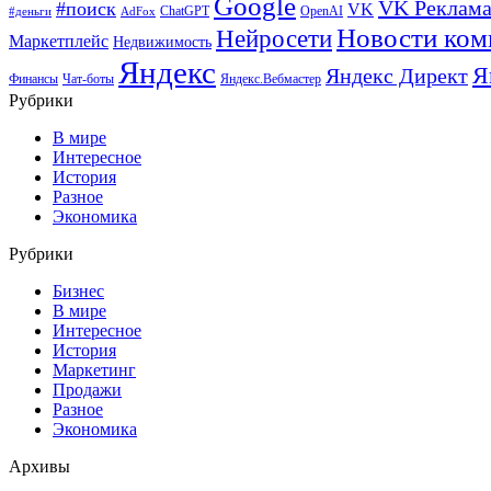
Google
VK Реклам
#поиск
VK
ChatGPT
OpenAI
#деньги
AdFox
Новости ком
Нейросети
Маркетплейс
Недвижимость
Яндекс
Я
Яндекс Директ
Финансы
Чат-боты
Яндекс.Вебмастер
Рубрики
В мире
Интересное
История
Разное
Экономика
Рубрики
Бизнес
В мире
Интересное
История
Маркетинг
Продажи
Разное
Экономика
Архивы