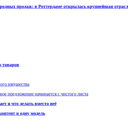
одных продаж: в Роттердаме открылась крупнейшая отрас
ю товаров
мого имущества
ое предложение начинается с чистого листа
ет и что делать вместо неё
контент в одну модель