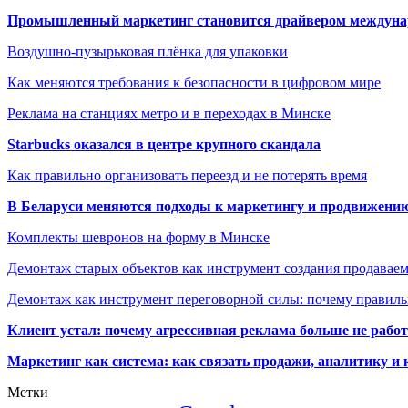
Промышленный маркетинг становится драйвером междунар
Воздушно-пузырьковая плёнка для упаковки
Как меняются требования к безопасности в цифровом мире
Реклама на станциях метро и в переходах в Минске
Starbucks оказался в центре крупного скандала
Как правильно организовать переезд и не потерять время
В Беларуси меняются подходы к маркетингу и продвижени
Комплекты шевронов на форму в Минске
Демонтаж старых объектов как инструмент создания продавае
Демонтаж как инструмент переговорной силы: почему правильн
Клиент устал: почему агрессивная реклама больше не работа
Маркетинг как система: как связать продажи, аналитику и 
Метки