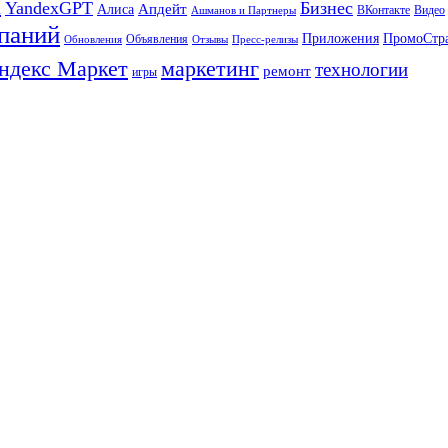
а
YandexGPT
Бизнес
Апдейт
Алиса
ВКонтакте
Видео
Ашманов и Партнеры
паний
Приложения
ПромоСтр
Объявления
Обновления
Отзывы
Пресс-релизы
ндекс Маркет
маркетинг
технологии
ремонт
игры