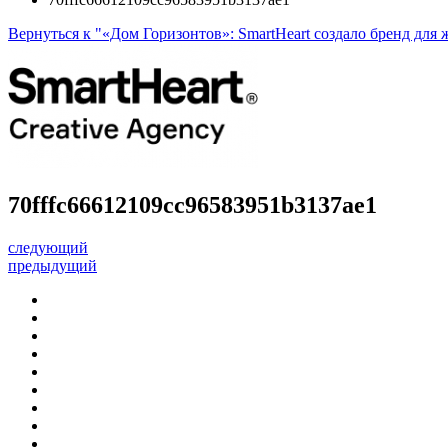
Вернуться к "«Дом Горизонтов»: SmartHeart создало бренд для
70fffc66612109cc96583951b3137ae1
следующий
предыдущий