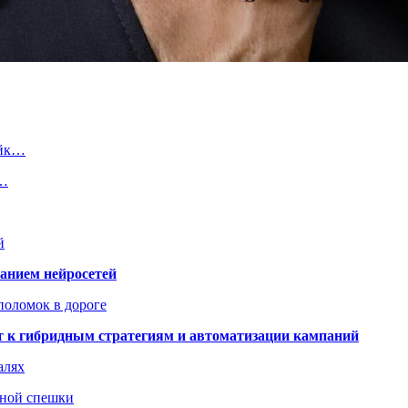
ейк…
,…
й
ванием нейросетей
поломок в дороге
ят к гибридным стратегиям и автоматизации кампаний
алях
нной спешки