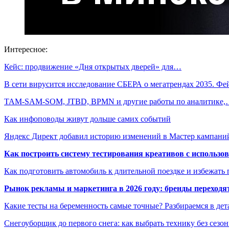
Интересное:
Кейс: продвижение «Дня открытых дверей» для…
В сети вирусится исследование СБЕРА о мегатрендах 2035. Ф
TAM-SAM-SOM, JTBD, BPMN и другие работы по аналитике
Как инфоповоды живут дольше самих событий
Яндекс Директ добавил историю изменений в Мастер кампани
Как построить систему тестирования креативов с использо
Как подготовить автомобиль к длительной поездке и избежать 
Рынок рекламы и маркетинга в 2026 году: бренды переход
Какие тесты на беременность самые точные? Разбираемся в дет
Снегоуборщик до первого снега: как выбрать технику без сезо