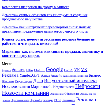
Комплекты шевронов на форму в Минске
Демонтаж старых объектов как инструмент создания
продаваемого имущества
Демонтаж как инструмент переговорной силы: почему
правильное предложение начинается с чистого листа
Клиент устал: почему агрессивная реклама больше не
работает и что делать вместо неё
Маркетинг как система: как связать продажи, аналитику и
контент в одну модель
Метки
Google
VK
#поиск
VK
ChatGPT
OpenAI
#деньги
AdFox
Реклама
YandexGPT
Бизнес
Апдейт
Алиса
Ашманов и Партнеры
Искусственный интеллект
Дзен
ВКонтакте
Видео
Выдача
Нейросети
Исследования
Маркетплейс
Недвижимость
Новости компаний
Объявления
Обновления
Отзывы
Пресс-
Реклама
РСЯ
Приложения
ПромоСтраницы
Рейтинги
релизы