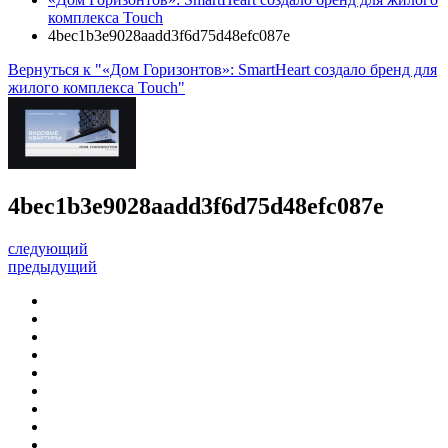
комплекса Touch
4bec1b3e9028aadd3f6d75d48efc087e
Вернуться к "«Дом Горизонтов»: SmartHeart создало бренд для
жилого комплекса Touch"
4bec1b3e9028aadd3f6d75d48efc087e
следующий
предыдущий