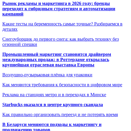
Рынок рекламы и маркетинга в 2026 году: бренды
переходят к гибридным стратегиям и автоматизации
кампаний
Какие тесты на беременность самые точные? Разбираемся в
деталях
Снегоуборщик до первого снега: как выбрать технику без
сезонной спешки
Промышленный маркетинг становится драйвером
международных продаж: в Роттердаме открылась
крупнейшая отраслевая выставка Европы
Воздушно-пузырьковая плёнка для упаковки
Как меняются требования к безопасности в цифровом мире
Реклама на станциях метро и в переходах в Минске
Starbucks оказался в центре крупного скандала
Как правильно организовать переезд и не потерять время
В Беларуси меняются подходы к маркетингу и
продвижению товаров