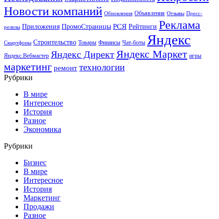
Новости компаний
Объявления
Обновления
Отзывы
Пресс-
Реклама
РСЯ
Приложения
ПромоСтраницы
Рейтинги
релизы
Яндекс
Строительство
Товары
Финансы
Чат-боты
Смартфоны
Яндекс Маркет
Яндекс Директ
Яндекс.Вебмастер
игры
маркетинг
технологии
ремонт
Рубрики
В мире
Интересное
История
Разное
Экономика
Рубрики
Бизнес
В мире
Интересное
История
Маркетинг
Продажи
Разное