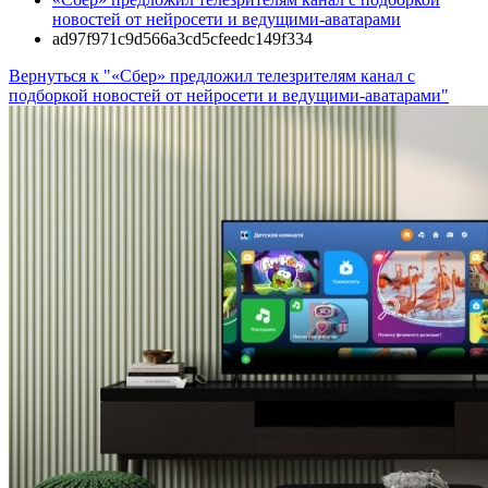
новостей от нейросети и ведущими-аватарами
ad97f971c9d566a3cd5cfeedc149f334
Вернуться к "«Сбер» предложил телезрителям канал с
подборкой новостей от нейросети и ведущими-аватарами"