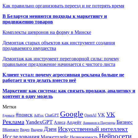
Как правильно организовать переезд и не потерять время
В Беларуси меняются подходы к маркетингу и
продвижению товаров
Комплекты шевронов на форму в Минске
Демонтаж старых объектов как инструмент создания
продаваемого имущества
Демонтаж как инструмент переговорной силы: почему
правильное предложение начинается с чистого листа
Клиент устал: почему агрессивная реклама больше не
работает и что делать вместо неё
Маркетинг как система: как связать продажи, аналитику и
контент в одну модель
Метки
Google
VK
#поиск
VK
ChatGPT
OpenAI
#деньги
AdFox
Реклама
YandexGPT
Бизнес
Апдейт
Алиса
Ашманов и Партнеры
Искусственный интеллект
Дзен
ВКонтакте
Видео
Выдача
Нейросети
Исследования
Маркетплейс
Недвижимость