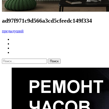
ad97f971c9d566a3cd5cfeedc149f334
предыдущий