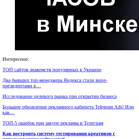
Интересное:
ТОП сайтов знакомств популярных в Украине
Два бывших топ-менеджера Яндекса стали вице-
президентами в…
Исследование целевого рынка при открытии бизнеса
Большое обновление рекламного кабинета Telegram Ads! Или
как…
ТОП-5 ошибок при закупе рекламы в Телеграм
Как построить систему тестирования креативов с