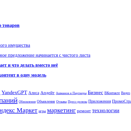
ю товаров
мого имущества
ое предложение начинается с чистого листа
ет и что делать вместо неё
контент в одну модель
а
YandexGPT
Бизнес
Апдейт
Алиса
ВКонтакте
Видео
Ашманов и Партнеры
паний
Приложения
ПромоСтр
Объявления
Обновления
Отзывы
Пресс-релизы
ндекс Маркет
маркетинг
технологии
ремонт
игры