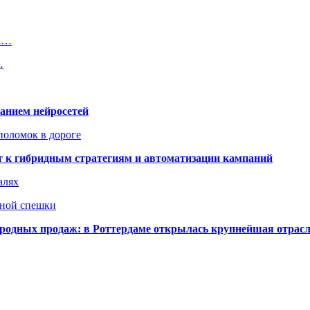
са…
…
ванием нейросетей
поломок в дороге
ят к гибридным стратегиям и автоматизации кампаний
алях
нной спешки
одных продаж: в Роттердаме открылась крупнейшая отрас