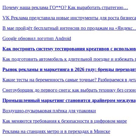
Почему наша реклама ГО**О? Как выработать стратегию…
VK Реклама представила новые инструменты для роста бизне
В мае пройдёт бесплатный интенсив по продажам на «Яндекс
Google обновил логотип Android
Как построить систему тестирования креативов с использо
Как подготовить автомобиль к длительной поездке и избежать 
Рынок рекламы и маркетинга в 2026 году: бренды переход
Какие тесты на беременность самые точные? Разбираемся в дет
Снегоуборщик до первого снега: как выбрать технику без сезо
Промышленный маркетинг становится драйвером междунар
Воздушно-пузырьковая плёнка для упаковки
Как меняются требования к безопасности в цифровом мире
Реклама на станциях метро и в переходах в Минске