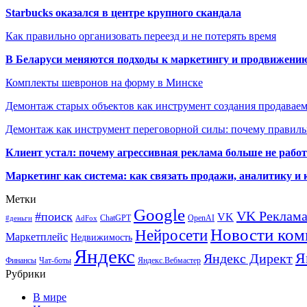
Starbucks оказался в центре крупного скандала
Как правильно организовать переезд и не потерять время
В Беларуси меняются подходы к маркетингу и продвижени
Комплекты шевронов на форму в Минске
Демонтаж старых объектов как инструмент создания продавае
Демонтаж как инструмент переговорной силы: почему правильн
Клиент устал: почему агрессивная реклама больше не работа
Маркетинг как система: как связать продажи, аналитику и 
Метки
Google
VK Реклам
#поиск
VK
ChatGPT
OpenAI
#деньги
AdFox
Новости ком
Нейросети
Маркетплейс
Недвижимость
Яндекс
Я
Яндекс Директ
Финансы
Чат-боты
Яндекс.Вебмастер
Рубрики
В мире