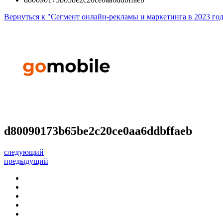
Вернуться к "Сегмент онлайн-рекламы и маркетинга в 2023 го
d80090173b65be2c20ce0aa6ddbffaeb
следующий
предыдущий