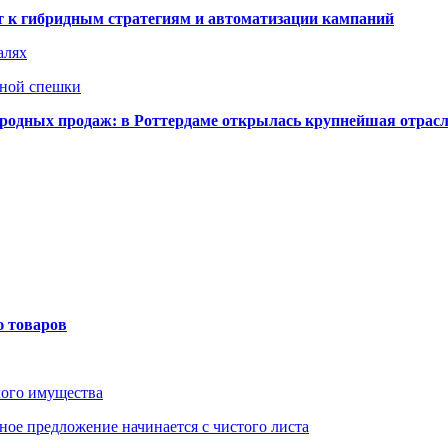
ят к гибридным стратегиям и автоматизации кампаний
алях
нной спешки
одных продаж: в Роттердаме открылась крупнейшая отрас
ю товаров
мого имущества
ое предложение начинается с чистого листа