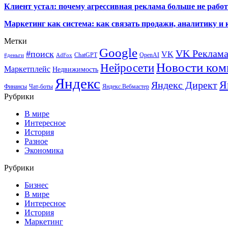
Клиент устал: почему агрессивная реклама больше не работа
Маркетинг как система: как связать продажи, аналитику и 
Метки
Google
VK Реклам
#поиск
VK
ChatGPT
OpenAI
#деньги
AdFox
Новости ком
Нейросети
Маркетплейс
Недвижимость
Яндекс
Я
Яндекс Директ
Финансы
Чат-боты
Яндекс.Вебмастер
Рубрики
В мире
Интересное
История
Разное
Экономика
Рубрики
Бизнес
В мире
Интересное
История
Маркетинг