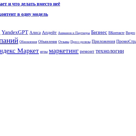
ет и что делать вместо неё
контент в одну модель
а
YandexGPT
Бизнес
Апдейт
Алиса
ВКонтакте
Видео
Ашманов и Партнеры
паний
Приложения
ПромоСтр
Объявления
Обновления
Отзывы
Пресс-релизы
ндекс Маркет
маркетинг
технологии
ремонт
игры