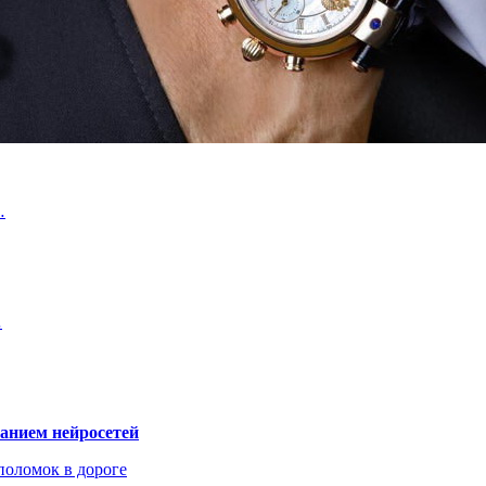
…
…
ванием нейросетей
поломок в дороге