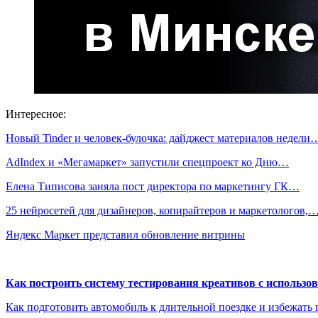
Интересное:
Новый Tinder и человек-булочка: дайджест материалов недели
AdIndex и «Мегамаркет» запустили спецпроект ко Дню…
Елена Типисова заняла пост директора по маркетингу ГК…
25 нейросетей для дизайнеров, копирайтеров и маркетологов,
Яндекс Маркет представил обновление витрины
Как построить систему тестирования креативов с использо
Как подготовить автомобиль к длительной поездке и избежать 