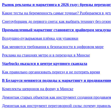
Рынок рекламы и маркетинга в 2026 году: бренды переход
Какие тесты на беременность самые точные? Разбираемся в дет
Снегоуборщик до первого снега: как выбрать технику без сезо
Промышленный маркетинг становится драйвером междунар
Воздушно-пузырьковая плёнка для упаковки
Как меняются требования к безопасности в цифровом мире
Реклама на станциях метро и в переходах в Минске
Starbucks оказался в центре крупного скандала
Как правильно организовать переезд и не потерять время
В Беларуси меняются подходы к маркетингу и продвижени
Комплекты шевронов на форму в Минске
Демонтаж старых объектов как инструмент создания продавае
Демонтаж как инструмент переговорной силы: почему правильн