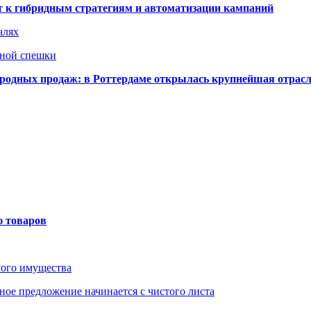
ят к гибридным стратегиям и автоматизации кампаний
алях
нной спешки
одных продаж: в Роттердаме открылась крупнейшая отрас
ю товаров
мого имущества
ое предложение начинается с чистого листа