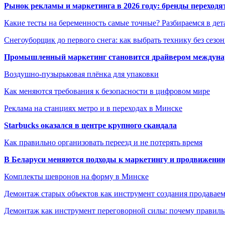
Рынок рекламы и маркетинга в 2026 году: бренды переход
Какие тесты на беременность самые точные? Разбираемся в дет
Снегоуборщик до первого снега: как выбрать технику без сезо
Промышленный маркетинг становится драйвером междунар
Воздушно-пузырьковая плёнка для упаковки
Как меняются требования к безопасности в цифровом мире
Реклама на станциях метро и в переходах в Минске
Starbucks оказался в центре крупного скандала
Как правильно организовать переезд и не потерять время
В Беларуси меняются подходы к маркетингу и продвижени
Комплекты шевронов на форму в Минске
Демонтаж старых объектов как инструмент создания продавае
Демонтаж как инструмент переговорной силы: почему правильн