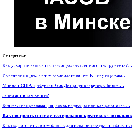
Интересное:
Как ускорить ваш сайт с помощью бесплатного инструмента?
Изменения в рекламном законодательстве. К чему игрокам…
Минюст США требует от Google продать браузер Chrome:…
Зачем артистам книги?
Контекстная реклама для plus size одежды или как работать с…
Как построить систему тестирования креативов с использо
Как подготовить автомобиль к длительной поездке и избежать 