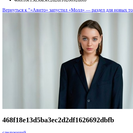
Вернуться к "«Авито» запустил «Молл» — раздел для новых то
468f18e13d5ba3ec2d2df1626692dbfb
следующий