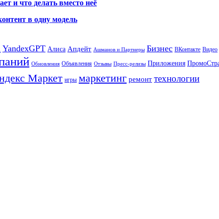
ет и что делать вместо неё
контент в одну модель
а
YandexGPT
Бизнес
Апдейт
Алиса
ВКонтакте
Видео
Ашманов и Партнеры
паний
Приложения
ПромоСтр
Объявления
Обновления
Отзывы
Пресс-релизы
ндекс Маркет
маркетинг
технологии
ремонт
игры