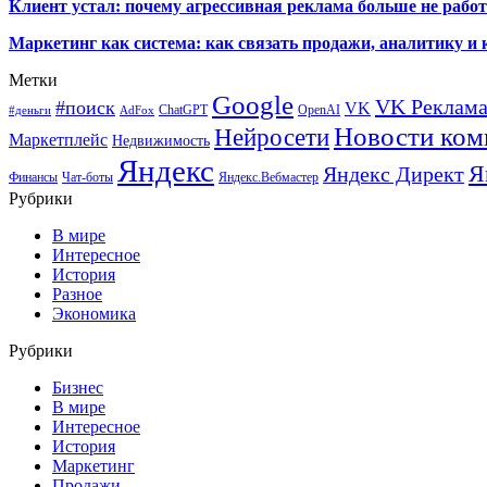
Клиент устал: почему агрессивная реклама больше не работа
Маркетинг как система: как связать продажи, аналитику и 
Метки
Google
VK Реклам
#поиск
VK
ChatGPT
OpenAI
#деньги
AdFox
Новости ком
Нейросети
Маркетплейс
Недвижимость
Яндекс
Я
Яндекс Директ
Финансы
Чат-боты
Яндекс.Вебмастер
Рубрики
В мире
Интересное
История
Разное
Экономика
Рубрики
Бизнес
В мире
Интересное
История
Маркетинг
Продажи