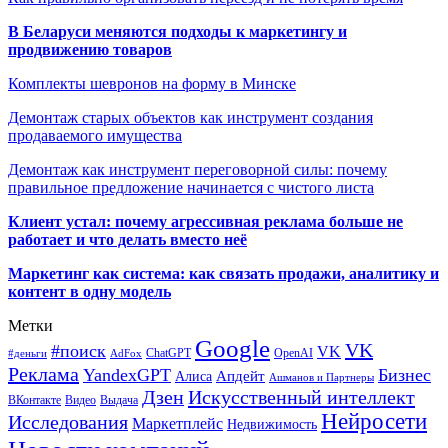
В Беларуси меняются подходы к маркетингу и
продвижению товаров
Комплекты шевронов на форму в Минске
Демонтаж старых объектов как инструмент создания
продаваемого имущества
Демонтаж как инструмент переговорной силы: почему
правильное предложение начинается с чистого листа
Клиент устал: почему агрессивная реклама больше не
работает и что делать вместо неё
Маркетинг как система: как связать продажи, аналитику и
контент в одну модель
Метки
Google
VK
#поиск
VK
ChatGPT
OpenAI
#деньги
AdFox
Реклама
YandexGPT
Бизнес
Апдейт
Алиса
Ашманов и Партнеры
Искусственный интеллект
Дзен
ВКонтакте
Видео
Выдача
Нейросети
Исследования
Маркетплейс
Недвижимость