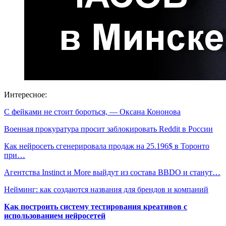
Интересное:
С фейками не стоит бороться, — Оксана Кононова
Военная прокуратура просит заблокировать Reddit в России
Как нейросеть сгенерировала продаж на 25.196$ в Торонто
при…
Агентства Instinct и More выйдут из состава BBDO и станут…
Нейминг: как создаются названия для брендов и компаний
Как построить систему тестирования креативов с
использованием нейросетей