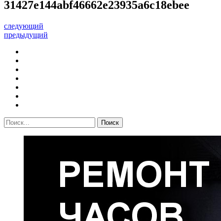
31427e144abf46662e23935a6c18ebee
следующий
предыдущий