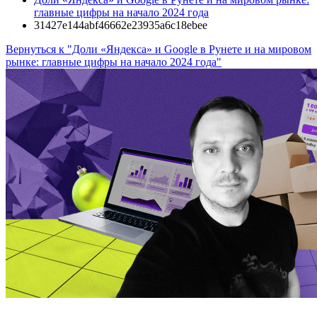
главные цифры на начало 2024 года
31427e144abf46662e23935a6c18ebee
Вернуться к "Доли «Яндекса» и Google в Рунете и на мировом
рынке: главные цифры на начало 2024 года"