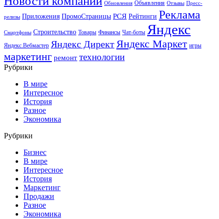
Новости компаний
Объявления
Обновления
Отзывы
Пресс-
Реклама
РСЯ
Приложения
ПромоСтраницы
Рейтинги
релизы
Яндекс
Строительство
Товары
Финансы
Чат-боты
Смартфоны
Яндекс Маркет
Яндекс Директ
Яндекс.Вебмастер
игры
маркетинг
технологии
ремонт
Рубрики
В мире
Интересное
История
Разное
Экономика
Рубрики
Бизнес
В мире
Интересное
История
Маркетинг
Продажи
Разное
Экономика