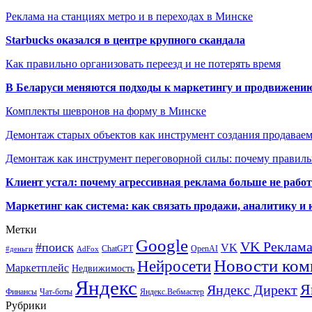
Реклама на станциях метро и в переходах в Минске
Starbucks оказался в центре крупного скандала
Как правильно организовать переезд и не потерять время
В Беларуси меняются подходы к маркетингу и продвижени
Комплекты шевронов на форму в Минске
Демонтаж старых объектов как инструмент создания продавае
Демонтаж как инструмент переговорной силы: почему правильн
Клиент устал: почему агрессивная реклама больше не работа
Маркетинг как система: как связать продажи, аналитику и 
Метки
Google
VK Реклам
#поиск
VK
ChatGPT
OpenAI
#деньги
AdFox
Новости ком
Нейросети
Маркетплейс
Недвижимость
Яндекс
Я
Яндекс Директ
Финансы
Чат-боты
Яндекс.Вебмастер
Рубрики