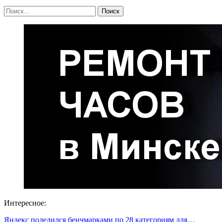
Интересное:
Яндекс поделился бенчмарками по 28 категориям для…