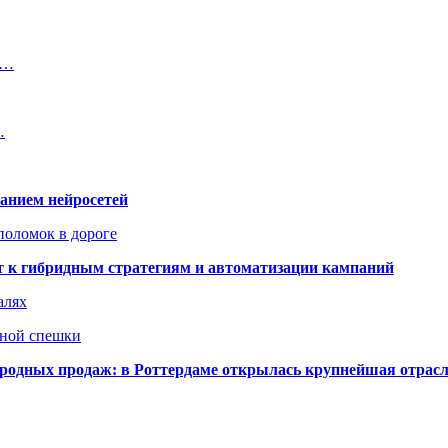
а…
…
ванием нейросетей
поломок в дороге
ят к гибридным стратегиям и автоматизации кампаний
алях
нной спешки
одных продаж: в Роттердаме открылась крупнейшая отрас