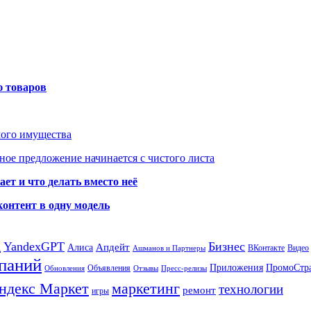
ю товаров
мого имущества
ое предложение начинается с чистого листа
ет и что делать вместо неё
контент в одну модель
а
YandexGPT
Бизнес
Апдейт
Алиса
ВКонтакте
Видео
Ашманов и Партнеры
паний
Приложения
ПромоСтр
Объявления
Обновления
Отзывы
Пресс-релизы
ндекс Маркет
маркетинг
технологии
ремонт
игры