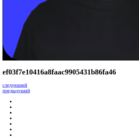
ef03f7e10416a8faac9905431b86fa46
следующий
предыдущий