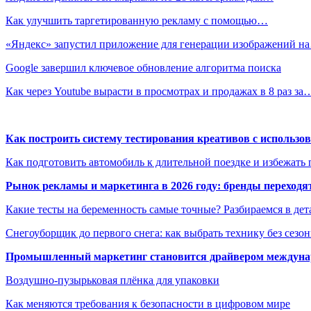
Как улучшить таргетированную рекламу с помощью…
«Яндекс» запустил приложение для генерации изображений н
Google завершил ключевое обновление алгоритма поиска
Как через Youtube вырасти в просмотрах и продажах в 8 раз за
Как построить систему тестирования креативов с использо
Как подготовить автомобиль к длительной поездке и избежать 
Рынок рекламы и маркетинга в 2026 году: бренды переход
Какие тесты на беременность самые точные? Разбираемся в дет
Снегоуборщик до первого снега: как выбрать технику без сезо
Промышленный маркетинг становится драйвером междунар
Воздушно-пузырьковая плёнка для упаковки
Как меняются требования к безопасности в цифровом мире