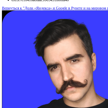
Вернуться к "Доли «Яндекса» и Google в Рунете и на мировом 