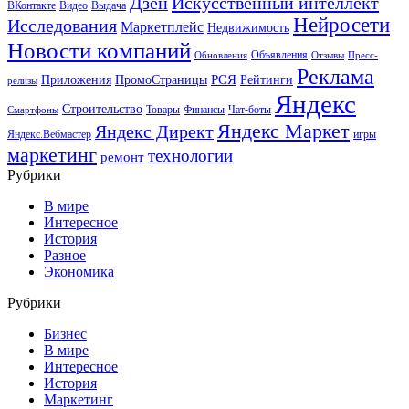
Искусственный интеллект
Дзен
ВКонтакте
Видео
Выдача
Нейросети
Исследования
Маркетплейс
Недвижимость
Новости компаний
Объявления
Обновления
Отзывы
Пресс-
Реклама
РСЯ
Приложения
ПромоСтраницы
Рейтинги
релизы
Яндекс
Строительство
Товары
Финансы
Чат-боты
Смартфоны
Яндекс Маркет
Яндекс Директ
Яндекс.Вебмастер
игры
маркетинг
технологии
ремонт
Рубрики
В мире
Интересное
История
Разное
Экономика
Рубрики
Бизнес
В мире
Интересное
История
Маркетинг