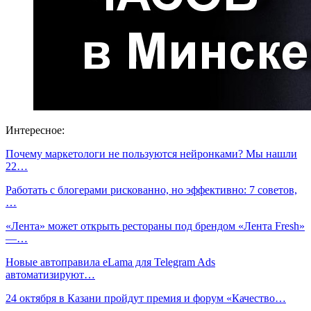
Интересное:
Почему маркетологи не пользуются нейронками? Мы нашли
22…
Работать с блогерами рискованно, но эффективно: 7 советов,
…
«Лента» может открыть рестораны под брендом «Лента Fresh»
—…
Новые автоправила eLama для Telegram Ads
автоматизируют…
24 октября в Казани пройдут премия и форум «Качество…