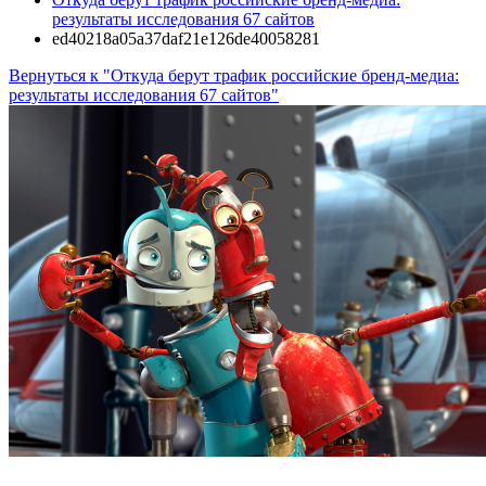
результаты исследования 67 сайтов
ed40218a05a37daf21e126de40058281
Вернуться к "Откуда берут трафик российские бренд-медиа:
результаты исследования 67 сайтов"