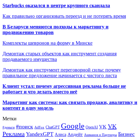
Starbucks оказался в центре крупного скандала
Как правильно организовать переезд и не потерять время
В Беларуси меняются подходы к маркетингу и
продвижению товаров
Комплекты шевронов на форму в Минске
Демонтаж старых объектов как инструмент создания
продаваемого имущества
Демонтаж как инструмент переговорной силы: почему
правильное предложение начинается с чистого листа
Клиент устал: почему агрессивная реклама больше не
работает и что делать вместо неё
Маркетинг как система: как связать продажи, аналитику и
контент в одну модель
Метки
Google
VK
#поиск
VK
ChatGPT
OpenAI
#деньги
AdFox
Реклама
YandexGPT
Бизнес
Апдейт
Алиса
Ашманов и Партнеры