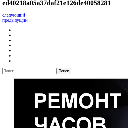
ed40218a05a37daf21e126de40058281
следующий
предыдущий