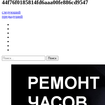
44f76f0185814fd6aaa00fe886cd9547
следующий
предыдущий