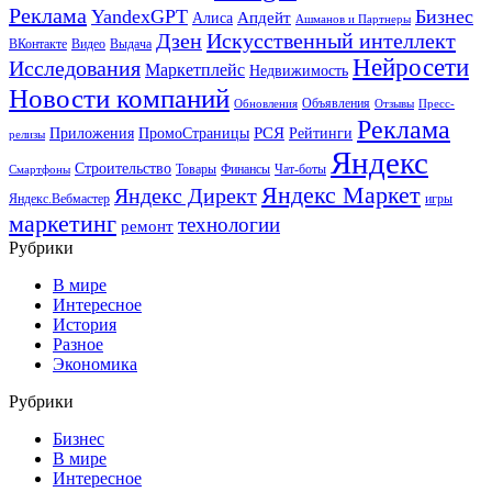
Реклама
YandexGPT
Бизнес
Апдейт
Алиса
Ашманов и Партнеры
Искусственный интеллект
Дзен
ВКонтакте
Видео
Выдача
Нейросети
Исследования
Маркетплейс
Недвижимость
Новости компаний
Объявления
Обновления
Отзывы
Пресс-
Реклама
РСЯ
Приложения
ПромоСтраницы
Рейтинги
релизы
Яндекс
Строительство
Товары
Финансы
Чат-боты
Смартфоны
Яндекс Маркет
Яндекс Директ
Яндекс.Вебмастер
игры
маркетинг
технологии
ремонт
Рубрики
В мире
Интересное
История
Разное
Экономика
Рубрики
Бизнес
В мире
Интересное