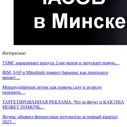
Интересное:
TSMC наращивает выпуск 2-нм чипов и запускает новую…
IBM, SAP и Mitsubishi ломают барьеры: как innersource
меняет…
Микроудобрения летом: как помочь саду и огороду
пережить…
ТАРГЕТИРОВАННАЯ РЕКЛАМА. Что за фрукт и КАК ОНА
МОЖЕТ ПОМОЧЬ…
Яндекс объявил финансовые результаты за первый квартал
2023…