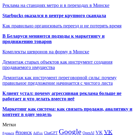
Реклама на станциях метро и в переходах в Минске
Starbucks оказался в центре крупного скандала
Как правильно организовать переезд и не потерять время
В Беларуси меняются подходы к маркетингу и
продвижению товаров
Комплекты шевронов на форму в Минске
Демонтаж старых объектов как инструмент создания
продаваемого имущества
Демонтаж как инструмент переговорной силы: почему
правильное предложение начинается с чистого листа
Клиент устал: почему агрессивная реклама больше не
работает и что делать вместо неё
Маркетинг как система: как связать продажи, аналитику и
контент в одну модель
Метки
Google
VK
#поиск
VK
ChatGPT
OpenAI
#деньги
AdFox