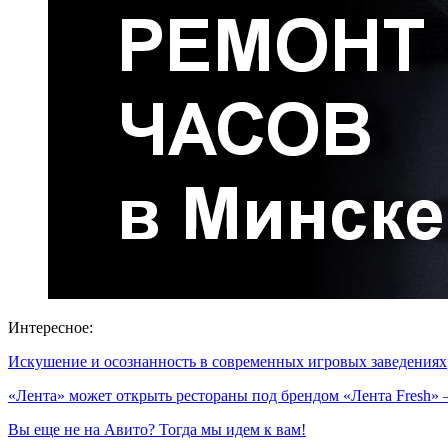
Интересное:
Искушение и осознанность в современных игровых заведениях
«Лента» может открыть рестораны под брендом «Лента Fresh
Вы еще не на Авито? Тогда мы идем к вам!