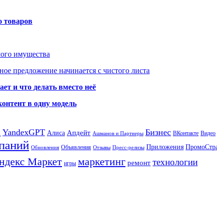
ю товаров
мого имущества
ое предложение начинается с чистого листа
ет и что делать вместо неё
контент в одну модель
а
YandexGPT
Бизнес
Апдейт
Алиса
ВКонтакте
Видео
Ашманов и Партнеры
паний
Приложения
ПромоСтр
Объявления
Обновления
Отзывы
Пресс-релизы
ндекс Маркет
маркетинг
технологии
ремонт
игры