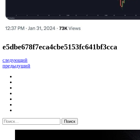
e5dbe678f7eca4cbe5153fc641bf3cca
следующий
предыдущий