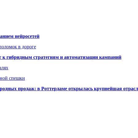
ванием нейросетей
поломок в дороге
ят к гибридным стратегиям и автоматизации кампаний
алях
нной спешки
одных продаж: в Роттердаме открылась крупнейшая отрас