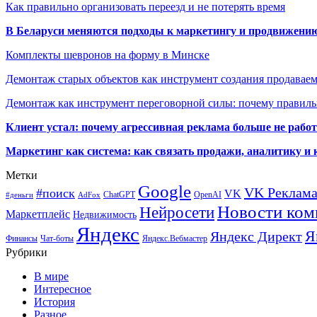
Как правильно организовать переезд и не потерять время
В Беларуси меняются подходы к маркетингу и продвижени
Комплекты шевронов на форму в Минске
Демонтаж старых объектов как инструмент создания продавае
Демонтаж как инструмент переговорной силы: почему правильн
Клиент устал: почему агрессивная реклама больше не работа
Маркетинг как система: как связать продажи, аналитику и 
Метки
Google
VK Реклам
#поиск
VK
ChatGPT
OpenAI
#деньги
AdFox
Новости ком
Нейросети
Маркетплейс
Недвижимость
Яндекс
Я
Яндекс Директ
Финансы
Чат-боты
Яндекс.Вебмастер
Рубрики
В мире
Интересное
История
Разное