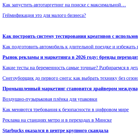
Как запустить автотаргетинг на поиске с максимальной…
Геймификация это для малого бизнеса?
Как построить систему тестирования креативов с использо
Как подготовить автомобиль к длительной поездке и избежать 
Рынок рекламы и маркетинга в 2026 году: бренды переход
Какие тесты на беременность самые точные? Разбираемся в дет
Снегоуборщик до первого снега: как выбрать технику без сезо
Промышленный маркетинг становится драйвером междунар
Воздушно-пузырьковая плёнка для упаковки
Как меняются требования к безопасности в цифровом мире
Реклама на станциях метро и в переходах в Минске
Starbucks оказался в центре крупного скандала