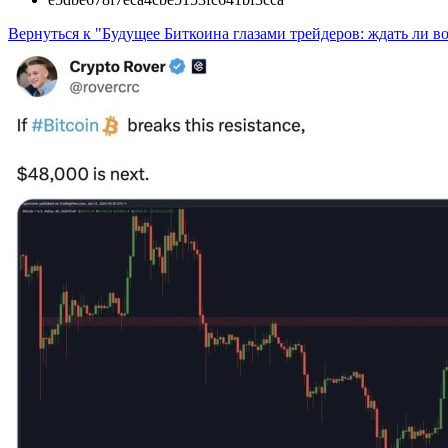
Вернуться к "Будущее Биткоина глазами трейдеров: ждать ли 