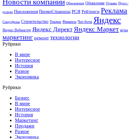
Новости компаний
Объявления
Обновления
Отзывы
Пресс-
Реклама
РСЯ
Приложения
ПромоСтраницы
Рейтинги
релизы
Яндекс
Строительство
Товары
Финансы
Чат-боты
Смартфоны
Яндекс Маркет
Яндекс Директ
Яндекс.Вебмастер
игры
маркетинг
технологии
ремонт
Рубрики
В мире
Интересное
История
Разное
Экономика
Рубрики
Бизнес
В мире
Интересное
История
Маркетинг
Продажи
Разное
Экономика