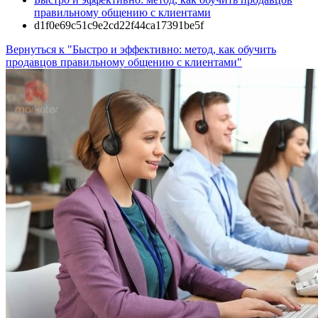
правильному общению с клиентами
d1f0e69c51c9e2cd22f44ca17391be5f
Вернуться к "Быстро и эффективно: метод, как обучить
продавцов правильному общению с клиентами"