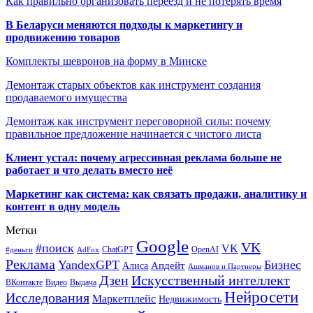
Как правильно организовать переезд и не потерять время
В Беларуси меняются подходы к маркетингу и
продвижению товаров
Комплекты шевронов на форму в Минске
Демонтаж старых объектов как инструмент создания
продаваемого имущества
Демонтаж как инструмент переговорной силы: почему
правильное предложение начинается с чистого листа
Клиент устал: почему агрессивная реклама больше не
работает и что делать вместо неё
Маркетинг как система: как связать продажи, аналитику и
контент в одну модель
Метки
Google
VK
#поиск
VK
ChatGPT
OpenAI
#деньги
AdFox
Реклама
YandexGPT
Бизнес
Апдейт
Алиса
Ашманов и Партнеры
Искусственный интеллект
Дзен
ВКонтакте
Видео
Выдача
Нейросети
Исследования
Маркетплейс
Недвижимость