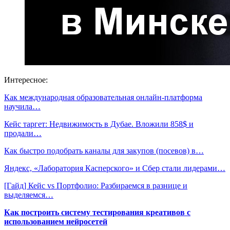
Интересное:
Как международная образовательная онлайн-платформа
научила…
Кейс таргет: Недвижимость в Дубае. Вложили 858$ и
продали…
Как быстро подобрать каналы для закупов (посевов) в…
Яндекс, «Лаборатория Касперского» и Сбер стали лидерами…
[Гайд] Кейс vs Портфолио: Разбираемся в разнице и
выделяемся…
Как построить систему тестирования креативов с
использованием нейросетей