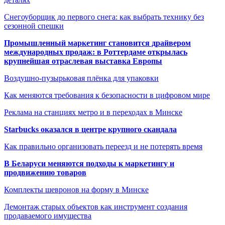
Снегоуборщик до первого снега: как выбрать технику без
сезонной спешки
Промышленный маркетинг становится драйвером
международных продаж: в Роттердаме открылась
крупнейшая отраслевая выставка Европы
Воздушно-пузырьковая плёнка для упаковки
Как меняются требования к безопасности в цифровом мире
Реклама на станциях метро и в переходах в Минске
Starbucks оказался в центре крупного скандала
Как правильно организовать переезд и не потерять время
В Беларуси меняются подходы к маркетингу и
продвижению товаров
Комплекты шевронов на форму в Минске
Демонтаж старых объектов как инструмент создания
продаваемого имущества