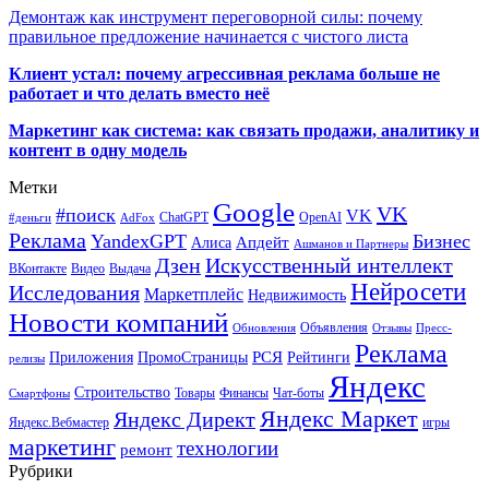
Демонтаж как инструмент переговорной силы: почему
правильное предложение начинается с чистого листа
Клиент устал: почему агрессивная реклама больше не
работает и что делать вместо неё
Маркетинг как система: как связать продажи, аналитику и
контент в одну модель
Метки
Google
VK
#поиск
VK
ChatGPT
OpenAI
#деньги
AdFox
Реклама
YandexGPT
Бизнес
Апдейт
Алиса
Ашманов и Партнеры
Искусственный интеллект
Дзен
ВКонтакте
Видео
Выдача
Нейросети
Исследования
Маркетплейс
Недвижимость
Новости компаний
Объявления
Обновления
Отзывы
Пресс-
Реклама
РСЯ
Приложения
ПромоСтраницы
Рейтинги
релизы
Яндекс
Строительство
Товары
Финансы
Чат-боты
Смартфоны
Яндекс Маркет
Яндекс Директ
Яндекс.Вебмастер
игры
маркетинг
технологии
ремонт
Рубрики