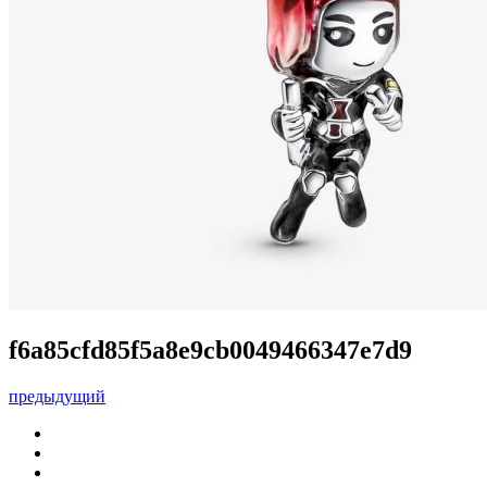
f6a85cfd85f5a8e9cb0049466347e7d9
предыдущий