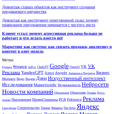
Демонтаж старых объектов как инструмент создания
продаваемого имущества
Демонтаж как инструмент переговорной силы: почему
правильное предложение начинается с чистого листа
Клиент устал: почему агрессивная реклама больше не
работает и что делать вместо неё
Маркетинг как система: как связать продажи, аналитику и
контент в одну модель
Метки
Google
VK
#поиск
VK
ChatGPT
OpenAI
#деньги
AdFox
Реклама
YandexGPT
Бизнес
Апдейт
Алиса
Ашманов и Партнеры
Искусственный интеллект
Дзен
ВКонтакте
Видео
Выдача
Нейросети
Исследования
Маркетплейс
Недвижимость
Новости компаний
Объявления
Обновления
Отзывы
Пресс-
Реклама
РСЯ
Приложения
ПромоСтраницы
Рейтинги
релизы
Яндекс
Строительство
Товары
Финансы
Чат-боты
Смартфоны
Яндекс Маркет