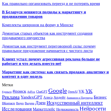
Как правильно организовать переезд и не потерять время
В Беларуси меняются подходы к маркетингу и
продвижению товаров
Комплекты шевронов на форму в Минске
Демонтаж старых объектов как инструмент создания
продаваемого имущества
Демонтаж как инструмент переговорной силы: почему
правильное предложение начинается с чистого листа
Клиент устал: почему агрессивная реклама больше не
работает и что делать вместо неё
Маркетинг как система: как связать продажи, аналитику и
контент в одну модель
Метки
Google
VK
#поиск
VK
ChatGPT
OpenAI
#деньги
AdFox
Реклама
YandexGPT
Бизнес
Апдейт
Алиса
Ашманов и Партнеры
Искусственный интеллект
Дзен
ВКонтакте
Видео
Выдача
Нейросети
Исследования
Маркетплейс
Недвижимость