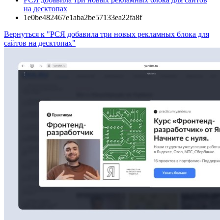
на десктопах
1e0be482467e1aba2be57133ea22fa8f
Вернуться к "РСЯ добавила три новых рекламных блока для
сайтов на десктопах"