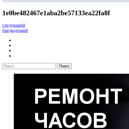
1e0be482467e1aba2be57133ea22fa8f
следующий
предыдущий