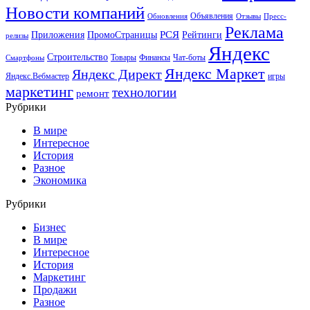
Новости компаний
Объявления
Обновления
Отзывы
Пресс-
Реклама
РСЯ
Приложения
ПромоСтраницы
Рейтинги
релизы
Яндекс
Строительство
Товары
Финансы
Чат-боты
Смартфоны
Яндекс Маркет
Яндекс Директ
Яндекс.Вебмастер
игры
маркетинг
технологии
ремонт
Рубрики
В мире
Интересное
История
Разное
Экономика
Рубрики
Бизнес
В мире
Интересное
История
Маркетинг
Продажи
Разное