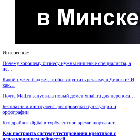
Интересное:
Почему хорошему бизнесу нужны нишевые специалисты, а
не…
Какой нужен бюджет, чтобы запустить рекламу в Директе? И
как…
Почта Mail.ru запустила новый домен xmail.ru для переноса…
Бесплатный инструмент для проверки пунктуации и
орфографии
Кто драйвит digital в турбулентное время: шорт-лист…
Как построить систему тестирования креативов с
использованием нейросетей