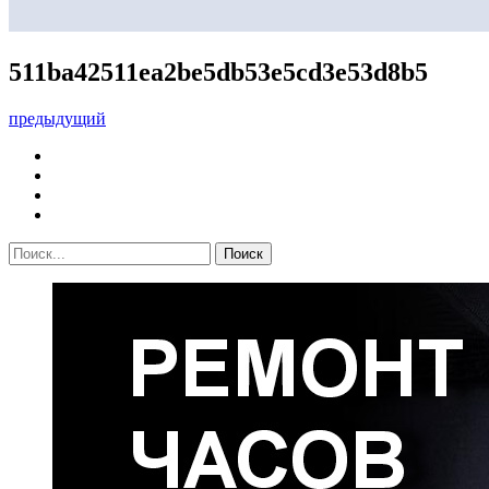
511ba42511ea2be5db53e5cd3e53d8b5
предыдущий