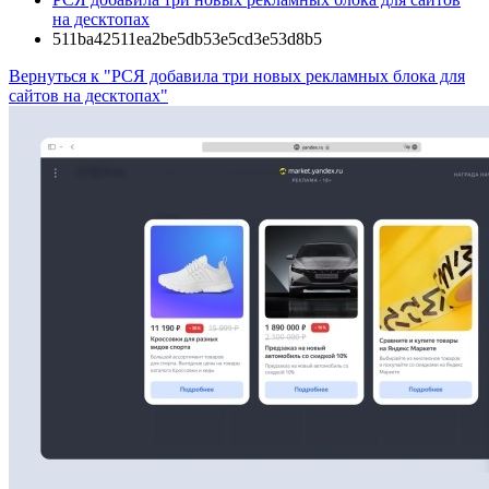
на десктопах
511ba42511ea2be5db53e5cd3e53d8b5
Вернуться к "РСЯ добавила три новых рекламных блока для
сайтов на десктопах"