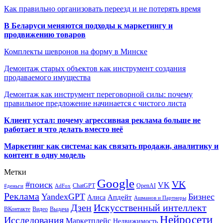
Как правильно организовать переезд и не потерять время
В Беларуси меняются подходы к маркетингу и
продвижению товаров
Комплекты шевронов на форму в Минске
Демонтаж старых объектов как инструмент создания
продаваемого имущества
Демонтаж как инструмент переговорной силы: почему
правильное предложение начинается с чистого листа
Клиент устал: почему агрессивная реклама больше не
работает и что делать вместо неё
Маркетинг как система: как связать продажи, аналитику и
контент в одну модель
Метки
Google
VK
#поиск
VK
ChatGPT
OpenAI
#деньги
AdFox
Реклама
YandexGPT
Бизнес
Апдейт
Алиса
Ашманов и Партнеры
Искусственный интеллект
Дзен
ВКонтакте
Видео
Выдача
Нейросети
Исследования
Маркетплейс
Недвижимость