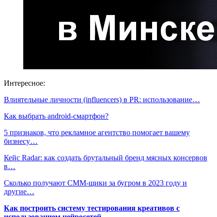
Интересное:
Влиятельные личности (influencers) в PR: использование…
Как выбрать android-смартфон?
5 признаков, что рекламное агентство помогает вашему
бизнесу…
Кейс Radar: как создать брутальный бренд мясных консервов
в…
Сколько получают СММ-щики за бугром в 2023 году и
другие…
Как построить систему тестирования креативов с
использованием нейросетей