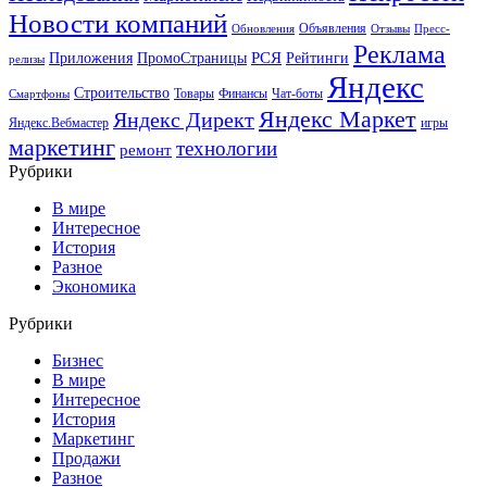
Новости компаний
Объявления
Обновления
Отзывы
Пресс-
Реклама
РСЯ
Приложения
ПромоСтраницы
Рейтинги
релизы
Яндекс
Строительство
Товары
Финансы
Чат-боты
Смартфоны
Яндекс Маркет
Яндекс Директ
Яндекс.Вебмастер
игры
маркетинг
технологии
ремонт
Рубрики
В мире
Интересное
История
Разное
Экономика
Рубрики
Бизнес
В мире
Интересное
История
Маркетинг
Продажи
Разное