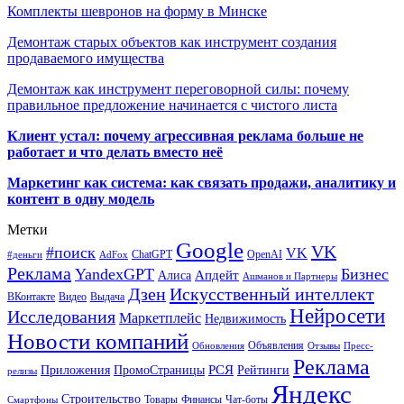
Комплекты шевронов на форму в Минске
Демонтаж старых объектов как инструмент создания
продаваемого имущества
Демонтаж как инструмент переговорной силы: почему
правильное предложение начинается с чистого листа
Клиент устал: почему агрессивная реклама больше не
работает и что делать вместо неё
Маркетинг как система: как связать продажи, аналитику и
контент в одну модель
Метки
Google
VK
#поиск
VK
ChatGPT
OpenAI
#деньги
AdFox
Реклама
YandexGPT
Бизнес
Апдейт
Алиса
Ашманов и Партнеры
Искусственный интеллект
Дзен
ВКонтакте
Видео
Выдача
Нейросети
Исследования
Маркетплейс
Недвижимость
Новости компаний
Объявления
Обновления
Отзывы
Пресс-
Реклама
РСЯ
Приложения
ПромоСтраницы
Рейтинги
релизы
Яндекс
Строительство
Товары
Финансы
Чат-боты
Смартфоны