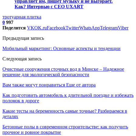
управляет им, пишет музыку и не выгорает.
Как? Интервью с CEO UXART
тротуарная плитка
0
997
Поделится
VK
OK.ru
Facebook
Twitter
WhatsApp
Telegram
Viber
Предыдущая запись
Мобильный маркетинг: Основные аспекты и тенденции
Следующая запись
Очистные сооружения сточных вод в Минске – Надежное
решение для экологической безопасности
Вам также могут понравиться
Еще от автора
Как подготовить автомобиль к длительной поездке и избежать
поломок в дороге
Какие тесты на беременность самые точные? Разбираемся в
деталях
Бетонные полы в современном строительстве: как получить
прочное и ровное покрытие