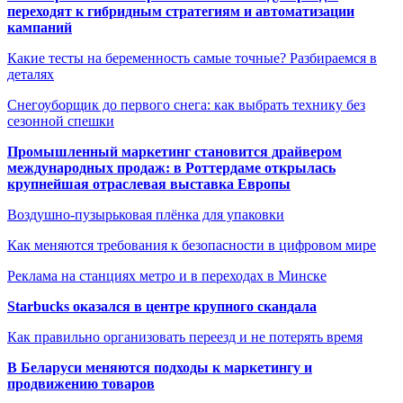
переходят к гибридным стратегиям и автоматизации
кампаний
Какие тесты на беременность самые точные? Разбираемся в
деталях
Снегоуборщик до первого снега: как выбрать технику без
сезонной спешки
Промышленный маркетинг становится драйвером
международных продаж: в Роттердаме открылась
крупнейшая отраслевая выставка Европы
Воздушно-пузырьковая плёнка для упаковки
Как меняются требования к безопасности в цифровом мире
Реклама на станциях метро и в переходах в Минске
Starbucks оказался в центре крупного скандала
Как правильно организовать переезд и не потерять время
В Беларуси меняются подходы к маркетингу и
продвижению товаров