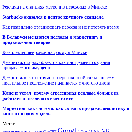
Реклама на станциях метро и в переходах в Минске
Starbucks оказался в центре крупного скандала
Как правильно организовать переезд и не потерять время
В Беларуси меняются подходы к маркетингу и
продвижению товаров
Комплекты шевронов на форму в Минске
Демонтаж старых объектов как инструмент создания
продаваемого имущества
Демонтаж как инструмент переговорной силы: почему
правильное предложение начинается с чистого листа
Клиент устал: почему агрессивная реклама больше не
работает и что делать вместо неё
Маркетинг как система: как связать продажи, аналитику и
контент в одну модель
Метки
Google
VK
#поиск
VK
ChatGPT
OpenAI
#деньги
AdFox