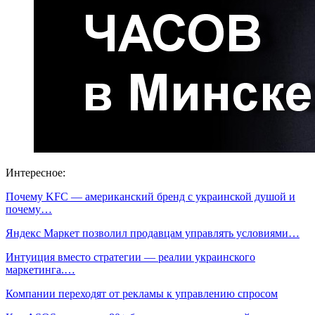
Интересное:
Почему KFC — американский бренд с украинской душой и
почему…
Яндекс Маркет позволил продавцам управлять условиями…
Интуиция вместо стратегии — реалии украинского
маркетинга.…
Компании переходят от рекламы к управлению спросом