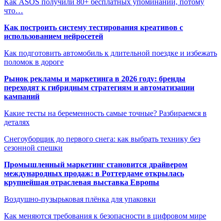
Как ASOS получили 80+ бесплатных упоминаний, потому
что…
Как построить систему тестирования креативов с
использованием нейросетей
Как подготовить автомобиль к длительной поездке и избежать
поломок в дороге
Рынок рекламы и маркетинга в 2026 году: бренды
переходят к гибридным стратегиям и автоматизации
кампаний
Какие тесты на беременность самые точные? Разбираемся в
деталях
Снегоуборщик до первого снега: как выбрать технику без
сезонной спешки
Промышленный маркетинг становится драйвером
международных продаж: в Роттердаме открылась
крупнейшая отраслевая выставка Европы
Воздушно-пузырьковая плёнка для упаковки
Как меняются требования к безопасности в цифровом мире