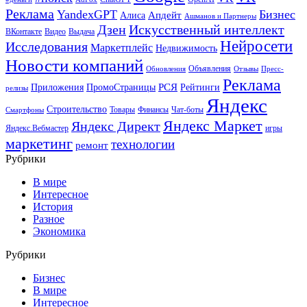
Реклама
YandexGPT
Бизнес
Апдейт
Алиса
Ашманов и Партнеры
Искусственный интеллект
Дзен
ВКонтакте
Видео
Выдача
Нейросети
Исследования
Маркетплейс
Недвижимость
Новости компаний
Объявления
Обновления
Отзывы
Пресс-
Реклама
РСЯ
Приложения
ПромоСтраницы
Рейтинги
релизы
Яндекс
Строительство
Товары
Финансы
Чат-боты
Смартфоны
Яндекс Маркет
Яндекс Директ
Яндекс.Вебмастер
игры
маркетинг
технологии
ремонт
Рубрики
В мире
Интересное
История
Разное
Экономика
Рубрики
Бизнес
В мире
Интересное