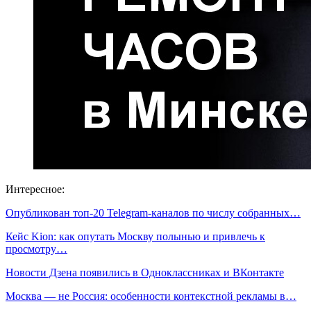
Интересное:
Опубликован топ-20 Telegram-каналов по числу собранных…
Кейс Kion: как опутать Москву полынью и привлечь к
просмотру…
Новости Дзена появились в Одноклассниках и ВКонтакте
Москва — не Россия: особенности контекстной рекламы в…