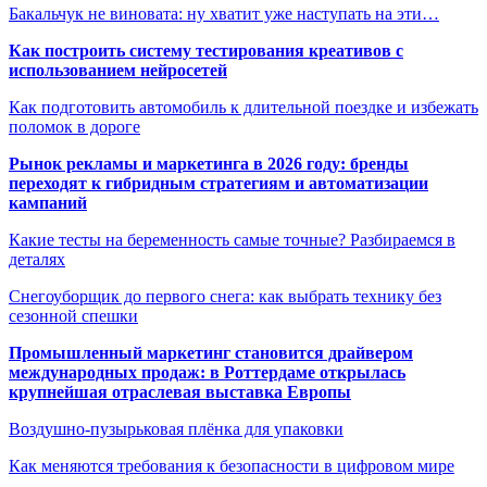
Бакальчук не виновата: ну хватит уже наступать на эти…
Как построить систему тестирования креативов с
использованием нейросетей
Как подготовить автомобиль к длительной поездке и избежать
поломок в дороге
Рынок рекламы и маркетинга в 2026 году: бренды
переходят к гибридным стратегиям и автоматизации
кампаний
Какие тесты на беременность самые точные? Разбираемся в
деталях
Снегоуборщик до первого снега: как выбрать технику без
сезонной спешки
Промышленный маркетинг становится драйвером
международных продаж: в Роттердаме открылась
крупнейшая отраслевая выставка Европы
Воздушно-пузырьковая плёнка для упаковки
Как меняются требования к безопасности в цифровом мире