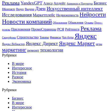
Реклама
YandexGPT
Бизнес
Апдейт
Алиса
Ашманов и Партнеры
Искусственный интеллект
Дзен
ВКонтакте
Видео
Выдача
Нейросети
Исследования
Маркетплейс
Недвижимость
Новости компаний
Объявления
Обновления
Отзывы
Пресс-
Реклама
РСЯ
Приложения
ПромоСтраницы
Рейтинги
релизы
Яндекс
Строительство
Товары
Финансы
Чат-боты
Смартфоны
Яндекс Маркет
Яндекс Директ
Яндекс.Вебмастер
игры
маркетинг
технологии
ремонт
Рубрики
В мире
Интересное
История
Разное
Экономика
Рубрики
Бизнес
В мире
Интересное