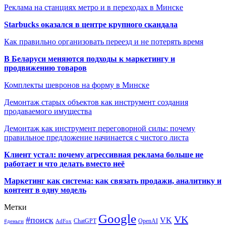
Реклама на станциях метро и в переходах в Минске
Starbucks оказался в центре крупного скандала
Как правильно организовать переезд и не потерять время
В Беларуси меняются подходы к маркетингу и
продвижению товаров
Комплекты шевронов на форму в Минске
Демонтаж старых объектов как инструмент создания
продаваемого имущества
Демонтаж как инструмент переговорной силы: почему
правильное предложение начинается с чистого листа
Клиент устал: почему агрессивная реклама больше не
работает и что делать вместо неё
Маркетинг как система: как связать продажи, аналитику и
контент в одну модель
Метки
Google
VK
#поиск
VK
ChatGPT
OpenAI
#деньги
AdFox