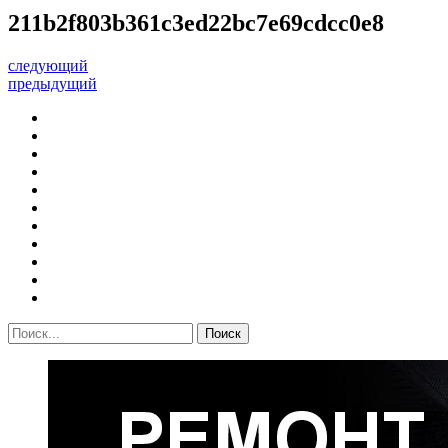
211b2f803b361c3ed22bc7e69cdcc0e8
следующий
предыдущий