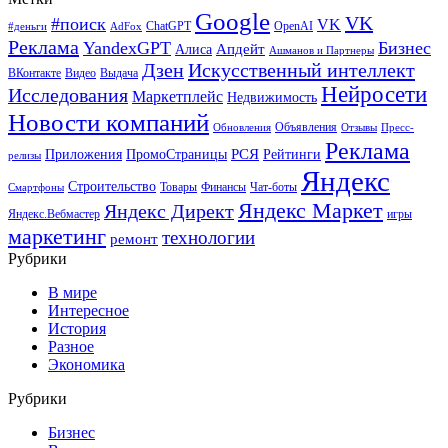
Google
VK
#поиск
VK
ChatGPT
OpenAI
#деньги
AdFox
Реклама
YandexGPT
Бизнес
Апдейт
Алиса
Ашманов и Партнеры
Искусственный интеллект
Дзен
ВКонтакте
Видео
Выдача
Нейросети
Исследования
Маркетплейс
Недвижимость
Новости компаний
Объявления
Обновления
Отзывы
Пресс-
Реклама
РСЯ
Приложения
ПромоСтраницы
Рейтинги
релизы
Яндекс
Строительство
Товары
Финансы
Чат-боты
Смартфоны
Яндекс Маркет
Яндекс Директ
Яндекс.Вебмастер
игры
маркетинг
технологии
ремонт
Рубрики
В мире
Интересное
История
Разное
Экономика
Рубрики
Бизнес