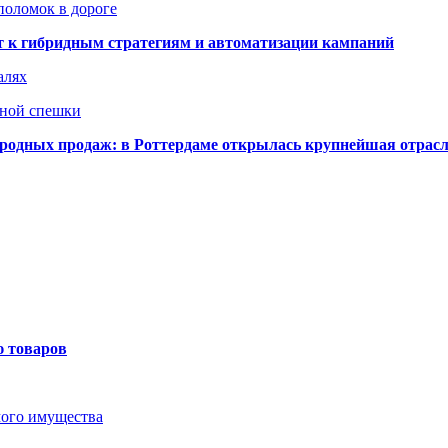
поломок в дороге
ят к гибридным стратегиям и автоматизации кампаний
алях
нной спешки
одных продаж: в Роттердаме открылась крупнейшая отрас
ю товаров
мого имущества