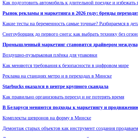
Как подготовить автомобиль к длительной поездке и избежать 
Рынок рекламы и маркетинга в 2026 году: бренды переход
Какие тесты на беременность самые точные? Разбираемся в дет
Снегоуборщик до первого снега: как выбрать технику без сезо
Промышленный маркетинг становится драйвером междунар
Воздушно-пузырьковая плёнка для упаковки
Как меняются требования к безопасности в цифровом мире
Реклама на станциях метро и в переходах в Минске
Starbucks оказался в центре крупного скандала
Как правильно организовать переезд и не потерять время
В Беларуси меняются подходы к маркетингу и продвижени
Комплекты шевронов на форму в Минске
Демонтаж старых объектов как инструмент создания продавае