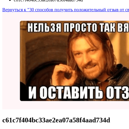
Вернуться к "30 способов получить положительный отзыв от с
c61c7f404bc33ae2ea07a58f4aad734d