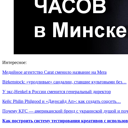
Интересное:
Медийное агентство Carat сменило название на Mera
Birkenstock: «уродливые» сандалии, ставшие культовыми без…
У экс-Henkel в России сменится генеральный директор
Кейс Philin Philgood и «Даунсайд Ап»: как создать соцсеть…
Почему KFC — американский бренд с украинской душой и п
Как построить систему тестирования креативов с использо