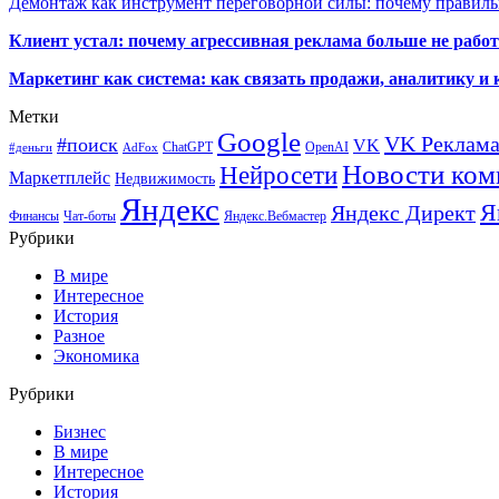
Демонтаж как инструмент переговорной силы: почему правильн
Клиент устал: почему агрессивная реклама больше не работа
Маркетинг как система: как связать продажи, аналитику и 
Метки
Google
VK Реклам
#поиск
VK
ChatGPT
OpenAI
#деньги
AdFox
Новости ком
Нейросети
Маркетплейс
Недвижимость
Яндекс
Я
Яндекс Директ
Финансы
Чат-боты
Яндекс.Вебмастер
Рубрики
В мире
Интересное
История
Разное
Экономика
Рубрики
Бизнес
В мире
Интересное
История