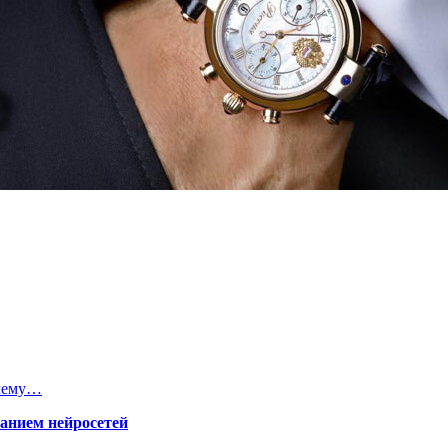
очему…
ванием нейросетей