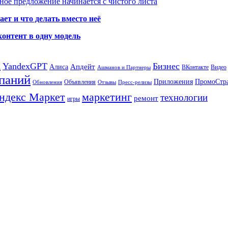
ое предложение начинается с чистого листа
ет и что делать вместо неё
контент в одну модель
а
YandexGPT
Бизнес
Апдейт
Алиса
ВКонтакте
Видео
Ашманов и Партнеры
паний
Приложения
ПромоСтр
Объявления
Обновления
Отзывы
Пресс-релизы
ндекс Маркет
маркетинг
технологии
ремонт
игры