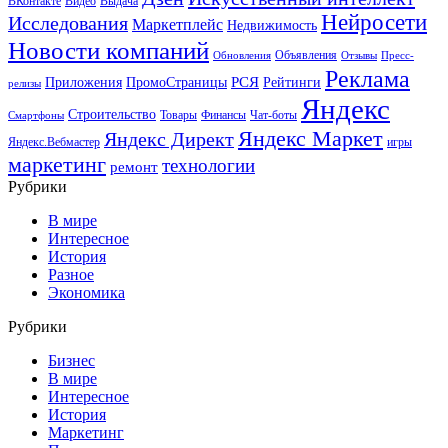
ВКонтакте
Видео
Выдача
Нейросети
Исследования
Маркетплейс
Недвижимость
Новости компаний
Объявления
Обновления
Отзывы
Пресс-
Реклама
РСЯ
Приложения
ПромоСтраницы
Рейтинги
релизы
Яндекс
Строительство
Товары
Финансы
Чат-боты
Смартфоны
Яндекс Маркет
Яндекс Директ
Яндекс.Вебмастер
игры
маркетинг
технологии
ремонт
Рубрики
В мире
Интересное
История
Разное
Экономика
Рубрики
Бизнес
В мире
Интересное
История
Маркетинг