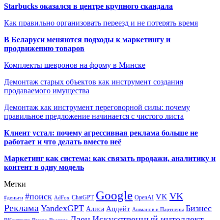
Starbucks оказался в центре крупного скандала
Как правильно организовать переезд и не потерять время
В Беларуси меняются подходы к маркетингу и
продвижению товаров
Комплекты шевронов на форму в Минске
Демонтаж старых объектов как инструмент создания
продаваемого имущества
Демонтаж как инструмент переговорной силы: почему
правильное предложение начинается с чистого листа
Клиент устал: почему агрессивная реклама больше не
работает и что делать вместо неё
Маркетинг как система: как связать продажи, аналитику и
контент в одну модель
Метки
Google
VK
#поиск
VK
ChatGPT
OpenAI
#деньги
AdFox
Реклама
YandexGPT
Бизнес
Апдейт
Алиса
Ашманов и Партнеры
Искусственный интеллект
Дзен