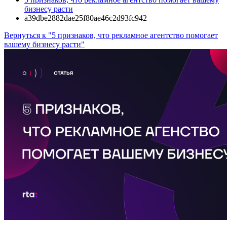
бизнесу расти
a39dbe2882dae25f80ae46c2d93fc942
Вернуться к "5 признаков, что рекламное агентство помогает
вашему бизнесу расти"