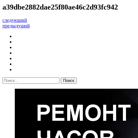
a39dbe2882dae25f80ae46c2d93fc942
следующий
предыдущий