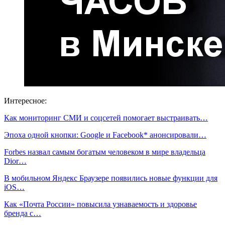
Интересное:
Как мониторинг СМИ и соцсетей помогает выстраивать…
Эпоха одной кнопки: Google и Facebook* анонсировали…
Forbes назвал самым богатым человеком в мире владельца
Dior…
В мобильном Яндекс Браузере появились новые функции для
iOS…
Как «Почта России» повысила узнаваемость и здоровье
бренда с…