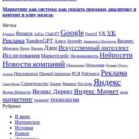
Маркетинг как система: как связать продажи, аналитику и
контент в одну модель
Метки
Google
VK
#поиск
VK
ChatGPT
OpenAI
#деньги
AdFox
Реклама
YandexGPT
Бизнес
Апдейт
Алиса
Ашманов и Партнеры
Искусственный интеллект
Дзен
ВКонтакте
Видео
Выдача
Нейросети
Исследования
Маркетплейс
Недвижимость
Новости компаний
Объявления
Обновления
Отзывы
Пресс-
Реклама
РСЯ
Приложения
ПромоСтраницы
Рейтинги
релизы
Яндекс
Строительство
Товары
Финансы
Чат-боты
Смартфоны
Яндекс Маркет
Яндекс Директ
Яндекс.Вебмастер
игры
маркетинг
технологии
ремонт
Рубрики
В мире
Интересное
История
Разное
Экономика