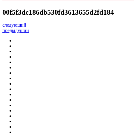
00f5f3dc186db530fd3613655d2fd184
следующий
предыдущий