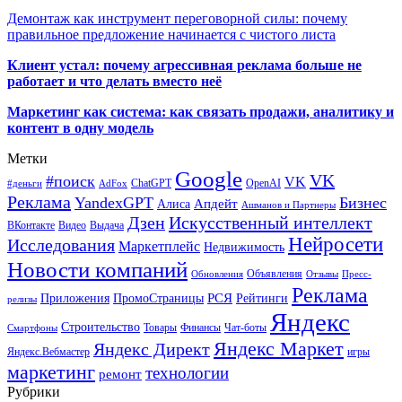
Демонтаж как инструмент переговорной силы: почему
правильное предложение начинается с чистого листа
Клиент устал: почему агрессивная реклама больше не
работает и что делать вместо неё
Маркетинг как система: как связать продажи, аналитику и
контент в одну модель
Метки
Google
VK
#поиск
VK
ChatGPT
OpenAI
#деньги
AdFox
Реклама
YandexGPT
Бизнес
Апдейт
Алиса
Ашманов и Партнеры
Искусственный интеллект
Дзен
ВКонтакте
Видео
Выдача
Нейросети
Исследования
Маркетплейс
Недвижимость
Новости компаний
Объявления
Обновления
Отзывы
Пресс-
Реклама
РСЯ
Приложения
ПромоСтраницы
Рейтинги
релизы
Яндекс
Строительство
Товары
Финансы
Чат-боты
Смартфоны
Яндекс Маркет
Яндекс Директ
Яндекс.Вебмастер
игры
маркетинг
технологии
ремонт
Рубрики