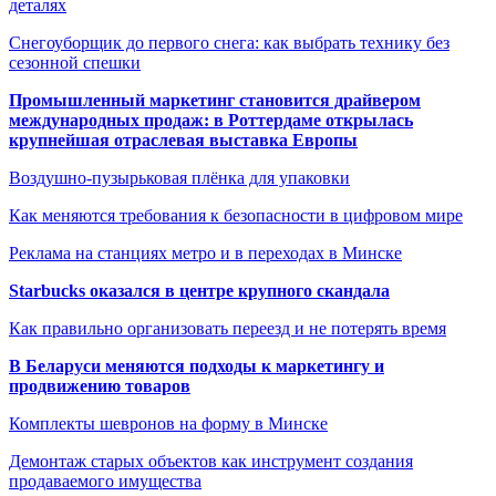
деталях
Снегоуборщик до первого снега: как выбрать технику без
сезонной спешки
Промышленный маркетинг становится драйвером
международных продаж: в Роттердаме открылась
крупнейшая отраслевая выставка Европы
Воздушно-пузырьковая плёнка для упаковки
Как меняются требования к безопасности в цифровом мире
Реклама на станциях метро и в переходах в Минске
Starbucks оказался в центре крупного скандала
Как правильно организовать переезд и не потерять время
В Беларуси меняются подходы к маркетингу и
продвижению товаров
Комплекты шевронов на форму в Минске
Демонтаж старых объектов как инструмент создания
продаваемого имущества