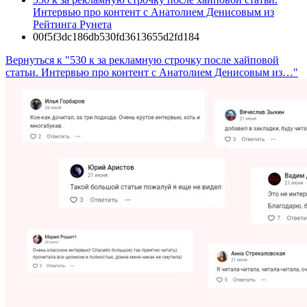
Интервью про контент с Анатолием Денисовым из
Рейтинга Рунета
00f5f3dc186db530fd3613655d2fd184
Вернуться к "530 к за рекламную строчку после хайповой
статьи. Интервью про контент с Анатолием Денисовым из…"