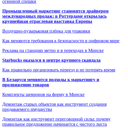
сезонной спешки
Промышленный маркетинг становится драйвером
международных продаж: в Роттердаме открылась
крупнейшая отраслевая выставка Европы
Воздушно-пузырьковая плёнка для упаковки
Как меняются требования к безопасности в цифровом мире
Реклама на станциях метро и в переходах в Минске
Starbucks оказался в центре крупного скандала
Как правильно организовать переезд и не потерять время
В Беларуси меняются подходы к маркетингу и
продвижению товаров
Комплекты шевронов на форму в Минске
Демонтаж старых объектов как инструмент создания
продаваемого имущества
Демонтаж как инструмент переговорной силы: почему
правильное предложение начинается с чистого листа