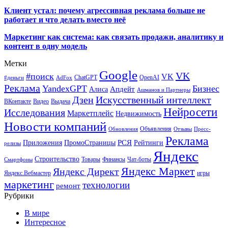
Клиент устал: почему агрессивная реклама больше не
работает и что делать вместо неё
Маркетинг как система: как связать продажи, аналитику и
контент в одну модель
Метки
Google
VK
#поиск
VK
ChatGPT
OpenAI
#деньги
AdFox
Реклама
YandexGPT
Бизнес
Апдейт
Алиса
Ашманов и Партнеры
Искусственный интеллект
Дзен
ВКонтакте
Видео
Выдача
Нейросети
Исследования
Маркетплейс
Недвижимость
Новости компаний
Объявления
Обновления
Отзывы
Пресс-
Реклама
РСЯ
Приложения
ПромоСтраницы
Рейтинги
релизы
Яндекс
Строительство
Товары
Финансы
Чат-боты
Смартфоны
Яндекс Маркет
Яндекс Директ
Яндекс.Вебмастер
игры
маркетинг
технологии
ремонт
Рубрики
В мире
Интересное