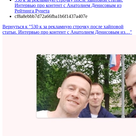
Интервью про контент с Анатолием Денисовым из
Рейтинга Рунета
cf8a8ebbb7d72a66fba1b6f1437a407e
Вернуться к "530 к за рекламную строчку после хайповой
статьи. Интервью про контент с Анатолием Денисовым из…"