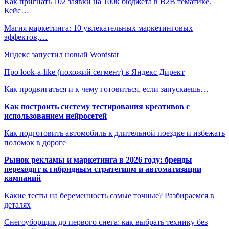
Как пригнать 102 заявки на 100к бюджета в B2B тематике.
Кейс…
Магия маркетинга: 10 увлекательных маркетинговых
эффектов,…
Яндекс запустил новый Wordstat
​Про look-a-like (похожий сегмент) в Яндекс Директ
Как продвигаться и к чему готовиться, если запускаешь…
Как построить систему тестирования креативов с
использованием нейросетей
Как подготовить автомобиль к длительной поездке и избежать
поломок в дороге
Рынок рекламы и маркетинга в 2026 году: бренды
переходят к гибридным стратегиям и автоматизации
кампаний
Какие тесты на беременность самые точные? Разбираемся в
деталях
Снегоуборщик до первого снега: как выбрать технику без