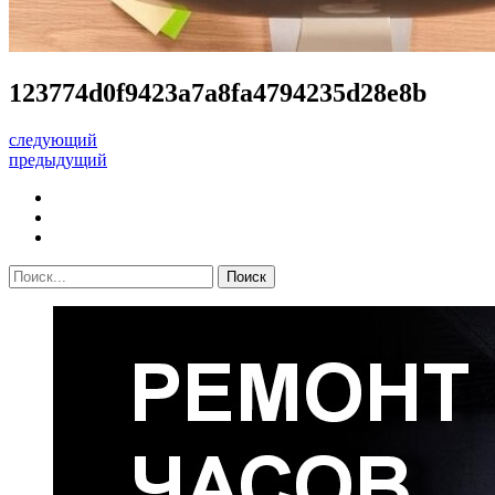
123774d0f9423a7a8fa4794235d28e8b
следующий
предыдущий