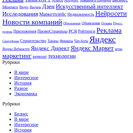
Алиса
Ашманов и Партнеры
Искусственный интеллект
Дзен
ВКонтакте
Видео
Выдача
Нейросети
Исследования
Маркетплейс
Недвижимость
Новости компаний
Объявления
Обновления
Отзывы
Пресс-
Реклама
РСЯ
Приложения
ПромоСтраницы
Рейтинги
релизы
Яндекс
Строительство
Товары
Финансы
Чат-боты
Смартфоны
Яндекс Маркет
Яндекс Директ
Яндекс.Вебмастер
игры
маркетинг
технологии
ремонт
Рубрики
В мире
Интересное
История
Разное
Экономика
Рубрики
Бизнес
В мире
Интересное
История