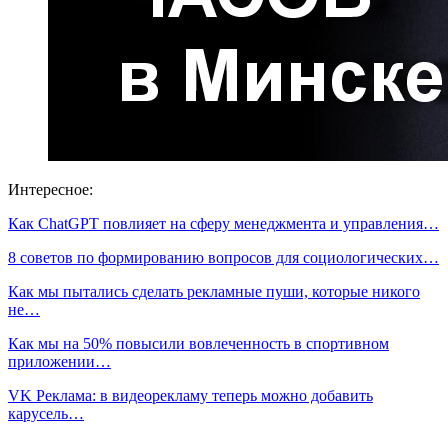
Интересное:
Как ChatGPT повлияет на сферу менеджмента и управления…
8 советов по формированию вопросов для социологических…
Как мы пытались сделать рекламные пуши, которые никого
не…
Как мы на 50% повысили вовлеченность в спортивном
приложении…
VK Реклама: в видеорекламу теперь можно добавить
карусель…