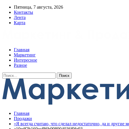
Пятница, 7 августа, 2026
Контакты
Лента
Карта
Главная
Маркетинг
Интересное
Разное
Главная
Продажи
«Я всегда считаю, что сделал недостаточно, да и другие 
a10edf2b160ecf86b098904036f9fe93