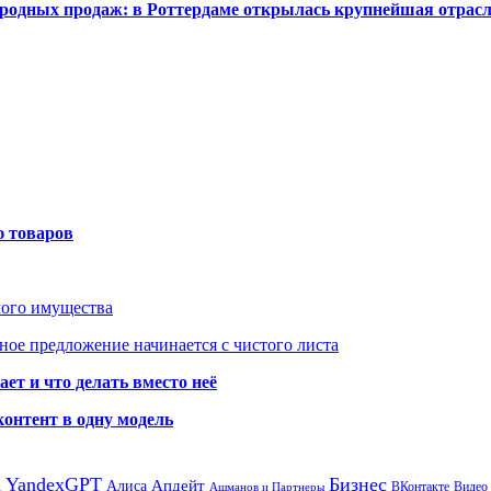
одных продаж: в Роттердаме открылась крупнейшая отрас
ю товаров
мого имущества
ое предложение начинается с чистого листа
ет и что делать вместо неё
контент в одну модель
а
YandexGPT
Бизнес
Апдейт
Алиса
ВКонтакте
Видео
Ашманов и Партнеры