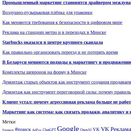
Промышленный маркетинг становится драйвером междунар
Воздушно-пузырьковая плёнка для упаковки
Как меняются требования к безопасности в цифровом мире
Реклама на станциях метро и в переходах в Минске
Starbucks оказался в центре крупного скандала
Как правильно организовать переезд и не потерять время
В Беларуси меняются подходы к маркетингу и продвижени
Комплекты шевронов на форму в Минске
Демонтаж старых объектов как инструмент создания продавае
Демонтаж как инструмент переговорной силы: почему правильн
Клиент устал: почему агрессивная реклама больше не работа
Маркетинг как система: как связать продажи, аналитику и 
Метки
Google
VK Реклам
#поиск
VK
ChatGPT
OpenAI
#деньги
AdFox