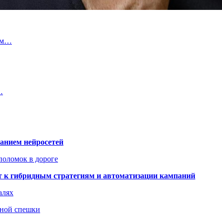
ром…
…
ванием нейросетей
поломок в дороге
ят к гибридным стратегиям и автоматизации кампаний
алях
нной спешки