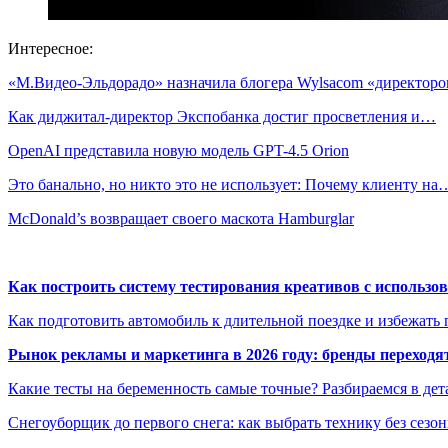
Интересное:
«М.Видео-Эльдорадо» назначила блогера Wylsacom «директо
Как диджитал-директор Экспобанка достиг просветления и…
OpenAI представила новую модель GPT-4.5 Orion
Это банально, но никто это не использует: Почему клиенту на
McDonald’s возвращает своего маскота Hamburglar
Как построить систему тестирования креативов с использо
Как подготовить автомобиль к длительной поездке и избежать 
Рынок рекламы и маркетинга в 2026 году: бренды переход
Какие тесты на беременность самые точные? Разбираемся в дет
Снегоуборщик до первого снега: как выбрать технику без сезо