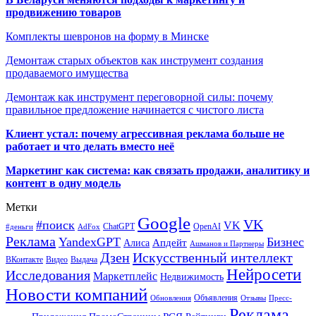
продвижению товаров
Комплекты шевронов на форму в Минске
Демонтаж старых объектов как инструмент создания
продаваемого имущества
Демонтаж как инструмент переговорной силы: почему
правильное предложение начинается с чистого листа
Клиент устал: почему агрессивная реклама больше не
работает и что делать вместо неё
Маркетинг как система: как связать продажи, аналитику и
контент в одну модель
Метки
Google
VK
#поиск
VK
ChatGPT
OpenAI
#деньги
AdFox
Реклама
YandexGPT
Бизнес
Апдейт
Алиса
Ашманов и Партнеры
Искусственный интеллект
Дзен
ВКонтакте
Видео
Выдача
Нейросети
Исследования
Маркетплейс
Недвижимость
Новости компаний
Объявления
Обновления
Отзывы
Пресс-
Реклама