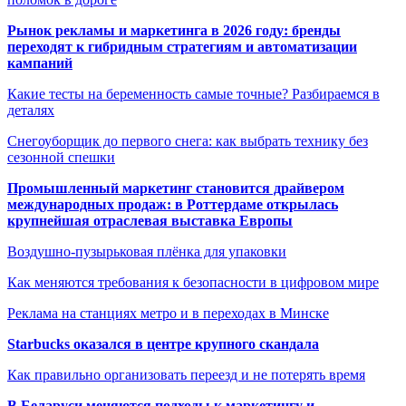
Рынок рекламы и маркетинга в 2026 году: бренды
переходят к гибридным стратегиям и автоматизации
кампаний
Какие тесты на беременность самые точные? Разбираемся в
деталях
Снегоуборщик до первого снега: как выбрать технику без
сезонной спешки
Промышленный маркетинг становится драйвером
международных продаж: в Роттердаме открылась
крупнейшая отраслевая выставка Европы
Воздушно-пузырьковая плёнка для упаковки
Как меняются требования к безопасности в цифровом мире
Реклама на станциях метро и в переходах в Минске
Starbucks оказался в центре крупного скандала
Как правильно организовать переезд и не потерять время
В Беларуси меняются подходы к маркетингу и