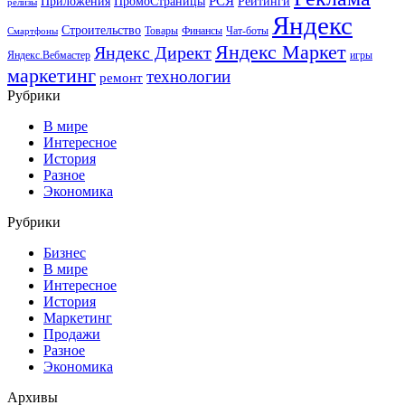
РСЯ
Приложения
ПромоСтраницы
Рейтинги
релизы
Яндекс
Строительство
Товары
Финансы
Чат-боты
Смартфоны
Яндекс Маркет
Яндекс Директ
Яндекс.Вебмастер
игры
маркетинг
технологии
ремонт
Рубрики
В мире
Интересное
История
Разное
Экономика
Рубрики
Бизнес
В мире
Интересное
История
Маркетинг
Продажи
Разное
Экономика
Архивы