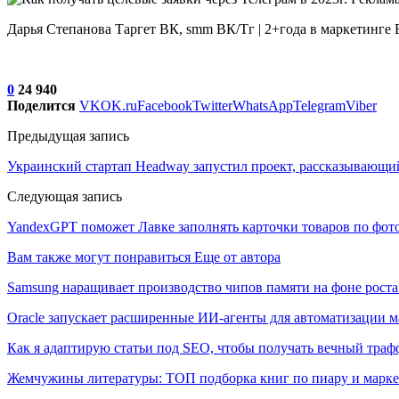
Дарья Степанова Таргет ВК, smm ВК/Тг | 2+года в маркетинге B2
0
24 940
Поделится
VK
OK.ru
Facebook
Twitter
WhatsApp
Telegram
Viber
Предыдущая запись
Украинский стартап Headway запустил проект, рассказывающий
Следующая запись
YandexGPT поможет Лавке заполнять карточки товаров по фото
Вам также могут понравиться
Еще от автора
Samsung наращивает производство чипов памяти на фоне роста
Oracle запускает расширенные ИИ‑агенты для автоматизации м
Как я адаптирую статьи под SEO, чтобы получать вечный тра
Жемчужины литературы: ТОП подборка книг по пиару и марк