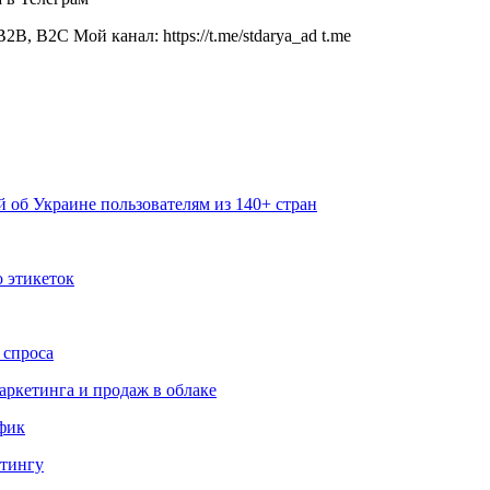
B, B2C Мой канал: https://t.me/stdarya_ad t.me
 об Украине пользователям из 140+ стран
 этикеток
 спроса
аркетинга и продаж в облаке
ффик
етингу