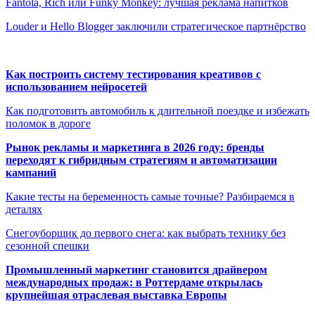
Fantola, Rich или Funky Monkey: лучшая реклама напитков
Louder и Hello Blogger заключили стратегическое партнёрство
Как построить систему тестирования креативов с
использованием нейросетей
Как подготовить автомобиль к длительной поездке и избежать
поломок в дороге
Рынок рекламы и маркетинга в 2026 году: бренды
переходят к гибридным стратегиям и автоматизации
кампаний
Какие тесты на беременность самые точные? Разбираемся в
деталях
Снегоуборщик до первого снега: как выбрать технику без
сезонной спешки
Промышленный маркетинг становится драйвером
международных продаж: в Роттердаме открылась
крупнейшая отраслевая выставка Европы