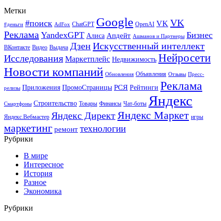
Метки
Google
VK
#поиск
VK
ChatGPT
OpenAI
#деньги
AdFox
Реклама
YandexGPT
Бизнес
Апдейт
Алиса
Ашманов и Партнеры
Искусственный интеллект
Дзен
ВКонтакте
Видео
Выдача
Нейросети
Исследования
Маркетплейс
Недвижимость
Новости компаний
Объявления
Обновления
Отзывы
Пресс-
Реклама
РСЯ
Приложения
ПромоСтраницы
Рейтинги
релизы
Яндекс
Строительство
Товары
Финансы
Чат-боты
Смартфоны
Яндекс Маркет
Яндекс Директ
Яндекс.Вебмастер
игры
маркетинг
технологии
ремонт
Рубрики
В мире
Интересное
История
Разное
Экономика
Рубрики