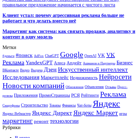
правильное предложение начинается с чистого листа
Клиент устал: почему агрессивная реклама больше не
работает и что делать вместо неё
Маркетинг как система: как связать продажи, аналитику и
контент в одну модель
Метки
Google
VK
#поиск
VK
ChatGPT
OpenAI
#деньги
AdFox
Реклама
YandexGPT
Бизнес
Апдейт
Алиса
Ашманов и Партнеры
Искусственный интеллект
Дзен
ВКонтакте
Видео
Выдача
Нейросети
Исследования
Маркетплейс
Недвижимость
Новости компаний
Объявления
Обновления
Отзывы
Пресс-
Реклама
РСЯ
Приложения
ПромоСтраницы
Рейтинги
релизы
Яндекс
Строительство
Товары
Финансы
Чат-боты
Смартфоны
Яндекс Маркет
Яндекс Директ
Яндекс.Вебмастер
игры
маркетинг
технологии
ремонт
Рубрики
В мире