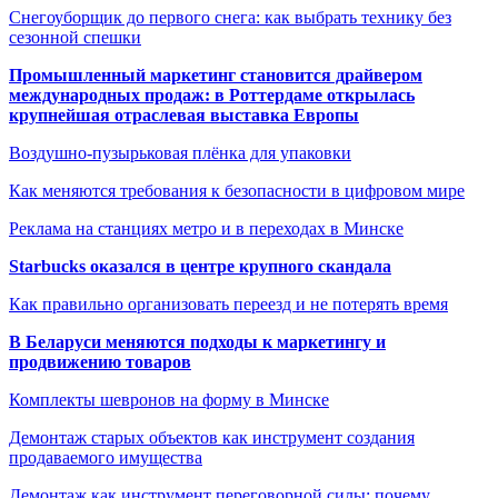
Снегоуборщик до первого снега: как выбрать технику без
сезонной спешки
Промышленный маркетинг становится драйвером
международных продаж: в Роттердаме открылась
крупнейшая отраслевая выставка Европы
Воздушно-пузырьковая плёнка для упаковки
Как меняются требования к безопасности в цифровом мире
Реклама на станциях метро и в переходах в Минске
Starbucks оказался в центре крупного скандала
Как правильно организовать переезд и не потерять время
В Беларуси меняются подходы к маркетингу и
продвижению товаров
Комплекты шевронов на форму в Минске
Демонтаж старых объектов как инструмент создания
продаваемого имущества
Демонтаж как инструмент переговорной силы: почему