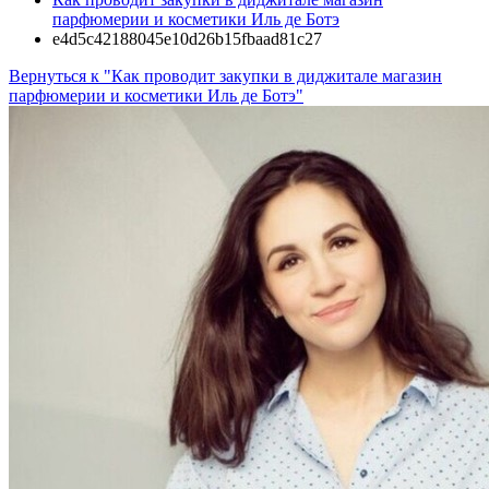
парфюмерии и косметики Иль де Ботэ
e4d5c42188045e10d26b15fbaad81c27
Вернуться к "Как проводит закупки в диджитале магазин
парфюмерии и косметики Иль де Ботэ"