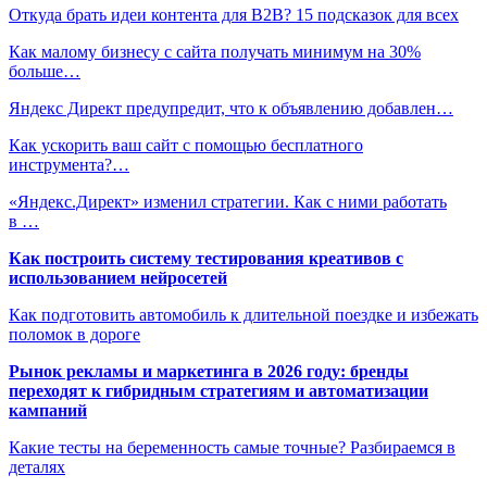
Откуда брать идеи контента для B2B? 15 подсказок для всех
Как малому бизнесу с сайта получать минимум на 30%
больше…
Яндекс Директ предупредит, что к объявлению добавлен…
Как ускорить ваш сайт с помощью бесплатного
инструмента?…
«Яндекс.Директ» изменил стратегии. Как с ними работать
в …
Как построить систему тестирования креативов с
использованием нейросетей
Как подготовить автомобиль к длительной поездке и избежать
поломок в дороге
Рынок рекламы и маркетинга в 2026 году: бренды
переходят к гибридным стратегиям и автоматизации
кампаний
Какие тесты на беременность самые точные? Разбираемся в
деталях