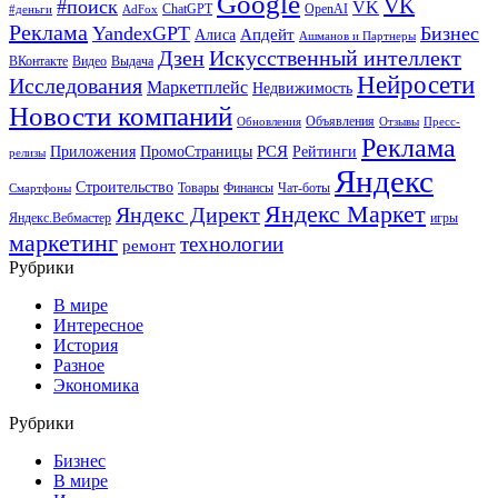
Google
VK
#поиск
VK
ChatGPT
OpenAI
#деньги
AdFox
Реклама
YandexGPT
Бизнес
Апдейт
Алиса
Ашманов и Партнеры
Искусственный интеллект
Дзен
ВКонтакте
Видео
Выдача
Нейросети
Исследования
Маркетплейс
Недвижимость
Новости компаний
Объявления
Обновления
Отзывы
Пресс-
Реклама
РСЯ
Приложения
ПромоСтраницы
Рейтинги
релизы
Яндекс
Строительство
Товары
Финансы
Чат-боты
Смартфоны
Яндекс Маркет
Яндекс Директ
Яндекс.Вебмастер
игры
маркетинг
технологии
ремонт
Рубрики
В мире
Интересное
История
Разное
Экономика
Рубрики
Бизнес
В мире