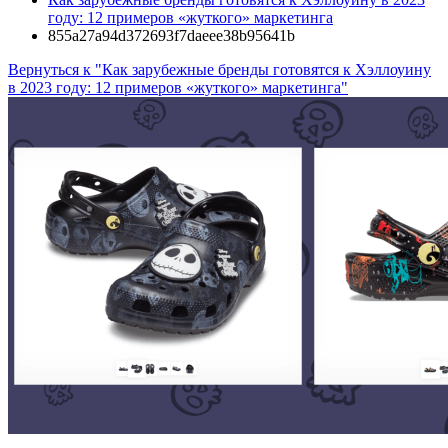
году: 12 примеров «жуткого» маркетинга
855a27a94d372693f7daeee38b95641b
Вернуться к "Как зарубежные бренды готовятся к Хэллоуину
в 2023 году: 12 примеров «жуткого» маркетинга"