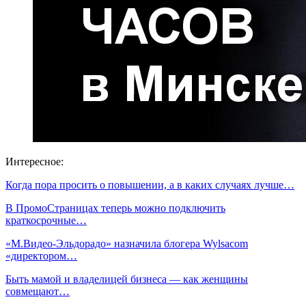
Интересное:
Когда пора просить о повышении, а в каких случаях лучше…
В ПромоСтраницах теперь можно подключить
краткосрочные…
«М.Видео-Эльдорадо» назначила блогера Wylsacom
«директором…
Быть мамой и владелицей бизнеса — как женщины
совмещают…