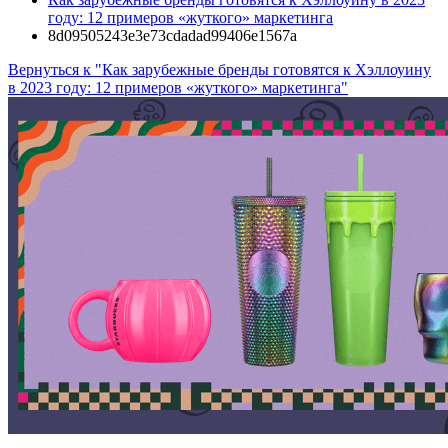
году: 12 примеров «жуткого» маркетинга
8d09505243e3e73cdadad99406e1567a
Вернуться к "Как зарубежные бренды готовятся к Хэллоуину
в 2023 году: 12 примеров «жуткого» маркетинга"