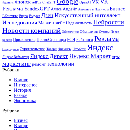
Google
VK
#поиск
VK
ChatGPT
OpenAI
#деньги
AdFox
Реклама
YandexGPT
Бизнес
Апдейт
Алиса
Ашманов и Партнеры
Искусственный интеллект
Дзен
ВКонтакте
Видео
Выдача
Нейросети
Исследования
Маркетплейс
Недвижимость
Новости компаний
Объявления
Обновления
Отзывы
Пресс-
Реклама
РСЯ
Приложения
ПромоСтраницы
Рейтинги
релизы
Яндекс
Строительство
Товары
Финансы
Чат-боты
Смартфоны
Яндекс Маркет
Яндекс Директ
Яндекс.Вебмастер
игры
маркетинг
технологии
ремонт
Рубрики
В мире
Интересное
История
Разное
Экономика
Рубрики
Бизнес
В мире