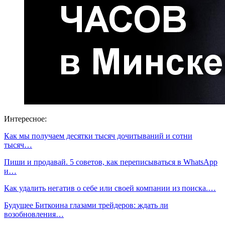
Интересное:
Как мы получаем десятки тысяч дочитываний и сотни
тысяч…
Пиши и продавай. 5 советов, как переписываться в WhatsApp
и…
Как удалить негатив о себе или своей компании из поиска.…
Будущее Биткоина глазами трейдеров: ждать ли
возобновления…