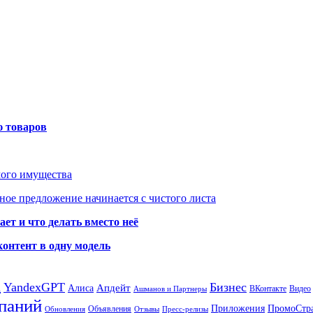
ю товаров
мого имущества
ое предложение начинается с чистого листа
ет и что делать вместо неё
контент в одну модель
а
YandexGPT
Бизнес
Апдейт
Алиса
ВКонтакте
Видео
Ашманов и Партнеры
паний
Приложения
ПромоСтр
Объявления
Обновления
Отзывы
Пресс-релизы