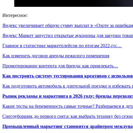
Интересное:
Яндекс увеличивает общую сумму выплат в «Охоте за ошибк
Яндекс Маркет запустил открытые аукционы для закупки тов
Главное в статистике маркетплейсов по итогам 2022‑го:…
Как изменить договор аренды нежилого помещения
Промотирование контента для бренда: как привлекать…
Как построить систему тестирования креативов с использо
Как подготовить автомобиль к длительной поездке и избежать 
Рынок рекламы и маркетинга в 2026 году: бренды переход
Какие тесты на беременность самые точные? Разбираемся в дет
Снегоуборщик до первого снега: как выбрать технику без сезо
Промышленный маркетинг становится драйвером междунар