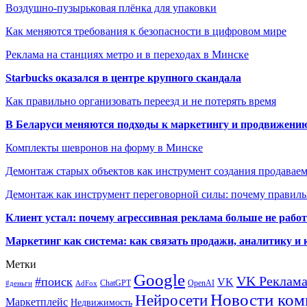
Воздушно-пузырьковая плёнка для упаковки
Как меняются требования к безопасности в цифровом мире
Реклама на станциях метро и в переходах в Минске
Starbucks оказался в центре крупного скандала
Как правильно организовать переезд и не потерять время
В Беларуси меняются подходы к маркетингу и продвижени
Комплекты шевронов на форму в Минске
Демонтаж старых объектов как инструмент создания продавае
Демонтаж как инструмент переговорной силы: почему правильн
Клиент устал: почему агрессивная реклама больше не работа
Маркетинг как система: как связать продажи, аналитику и 
Метки
Google
VK Реклам
#поиск
VK
ChatGPT
OpenAI
#деньги
AdFox
Новости ком
Нейросети
Маркетплейс
Недвижимость