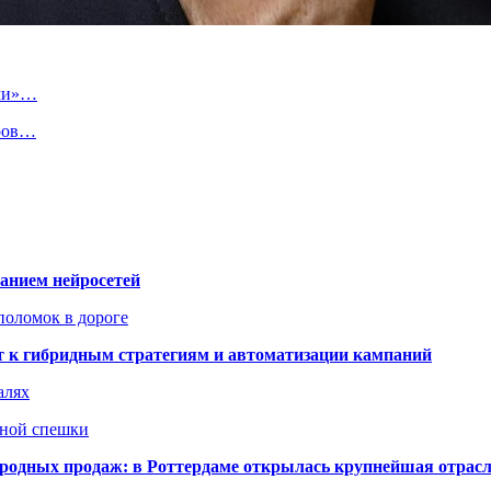
ами»…
аров…
ванием нейросетей
поломок в дороге
ят к гибридным стратегиям и автоматизации кампаний
алях
нной спешки
одных продаж: в Роттердаме открылась крупнейшая отрас