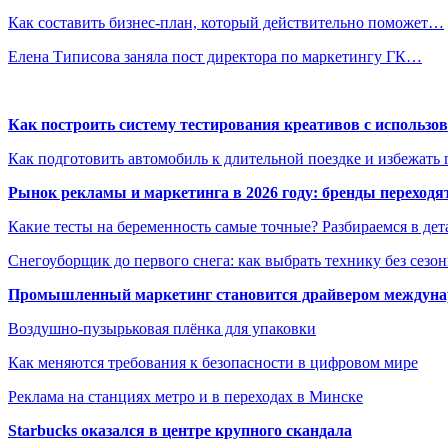
Как составить бизнес-план, который действительно поможет…
Елена Типисова заняла пост директора по маркетингу ГК…
Как построить систему тестирования креативов с использо
Как подготовить автомобиль к длительной поездке и избежать 
Рынок рекламы и маркетинга в 2026 году: бренды переход
Какие тесты на беременность самые точные? Разбираемся в дет
Снегоуборщик до первого снега: как выбрать технику без сезо
Промышленный маркетинг становится драйвером междунар
Воздушно-пузырьковая плёнка для упаковки
Как меняются требования к безопасности в цифровом мире
Реклама на станциях метро и в переходах в Минске
Starbucks оказался в центре крупного скандала