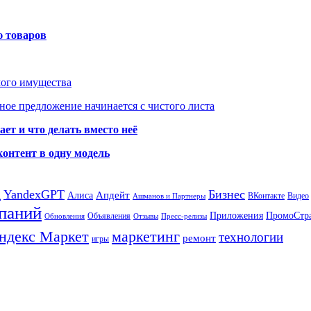
ю товаров
мого имущества
ое предложение начинается с чистого листа
ет и что делать вместо неё
контент в одну модель
а
YandexGPT
Бизнес
Апдейт
Алиса
ВКонтакте
Видео
Ашманов и Партнеры
паний
Приложения
ПромоСтр
Объявления
Обновления
Отзывы
Пресс-релизы
ндекс Маркет
маркетинг
технологии
ремонт
игры