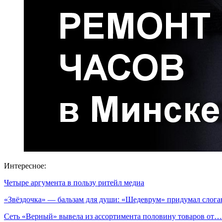
Интересное:
Четыре аргумента в пользу ритейл медиа
«Звёздочка» — бальзам для души: «Шедеврум» придумал сло
Сеть «Верный» вывела из ассортимента половину товаров от…