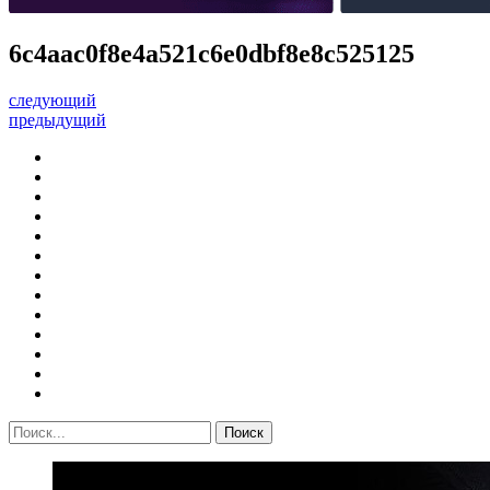
6c4aac0f8e4a521c6e0dbf8e8c525125
следующий
предыдущий