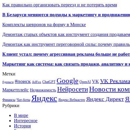
Как правильно организовать переезд и не потерять время
В Беларуси меняются подходы к маркетингу и продвижени
Комплекты шевронов на форму в Минске
Демонтаж старых объектов как инструмент создания продавае
Демонтаж как инструмент переговорной силы: почему правильн
Клиент устал: почему агрессивная реклама больше не работа
Маркетинг как система: как связать продажи, аналитику и 
Метки
Google
VK Реклам
#поиск
VK
ChatGPT
OpenAI
#деньги
AdFox
Новости ком
Нейросети
Маркетплейс
Недвижимость
Яндекс
Я
Яндекс Директ
Финансы
Чат-боты
Яндекс.Вебмастер
Рубрики
В мире
Интересное
История