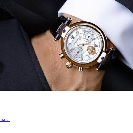
ганы…