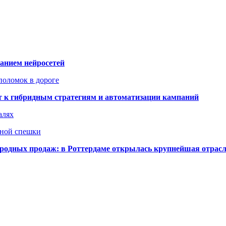
ванием нейросетей
поломок в дороге
ят к гибридным стратегиям и автоматизации кампаний
алях
нной спешки
одных продаж: в Роттердаме открылась крупнейшая отрас