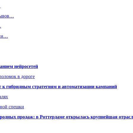
…
зывов…
…
ции…
ванием нейросетей
поломок в дороге
ят к гибридным стратегиям и автоматизации кампаний
алях
нной спешки
одных продаж: в Роттердаме открылась крупнейшая отрас