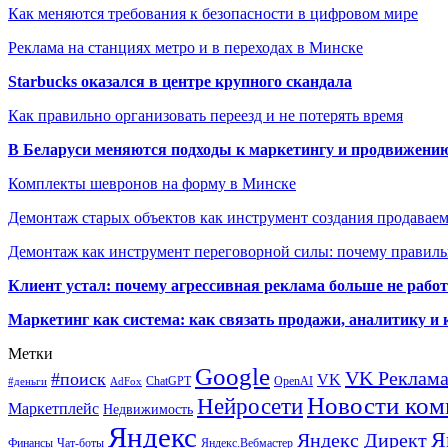
Как меняются требования к безопасности в цифровом мире
Реклама на станциях метро и в переходах в Минске
Starbucks оказался в центре крупного скандала
Как правильно организовать переезд и не потерять время
В Беларуси меняются подходы к маркетингу и продвижени
Комплекты шевронов на форму в Минске
Демонтаж старых объектов как инструмент создания продавае
Демонтаж как инструмент переговорной силы: почему правильн
Клиент устал: почему агрессивная реклама больше не работа
Маркетинг как система: как связать продажи, аналитику и 
Метки
Google
VK Реклам
#поиск
VK
ChatGPT
OpenAI
#деньги
AdFox
Новости ком
Нейросети
Маркетплейс
Недвижимость
Яндекс
Я
Яндекс Директ
Финансы
Чат-боты
Яндекс.Вебмастер