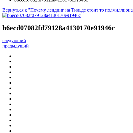
Вернуться к "Почему лендинг на Тильде стоит то полмиллиона,
b6ecd07082fd79128a4130170e91946c
следующий
предыдущий