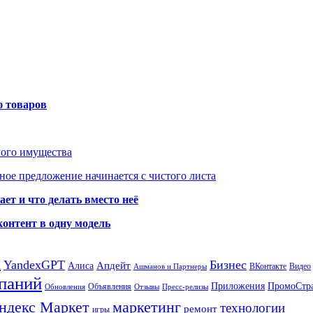
ю товаров
мого имущества
ое предложение начинается с чистого листа
ет и что делать вместо неё
контент в одну модель
а
YandexGPT
Бизнес
Апдейт
Алиса
ВКонтакте
Видео
Ашманов и Партнеры
паний
Приложения
ПромоСтр
Объявления
Обновления
Отзывы
Пресс-релизы
ндекс Маркет
маркетинг
технологии
ремонт
игры