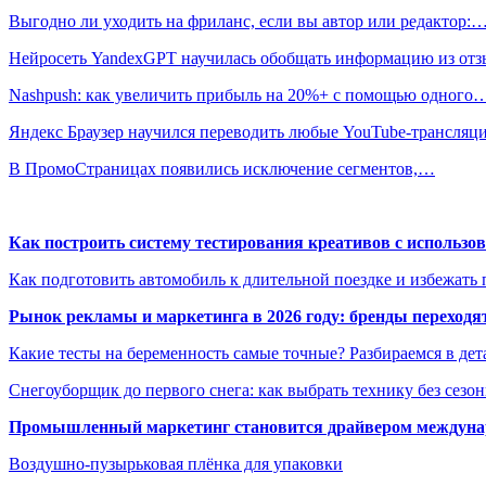
Выгодно ли уходить на фриланс, если вы автор или редактор:
Нейросеть YandexGPT научилась обобщать информацию из от
Nashpush: как увеличить прибыль на 20%+ с помощью одного
Яндекс Браузер научился переводить любые YouTube-трансля
В ПромоСтраницах появились исключение сегментов,…
Как построить систему тестирования креативов с использо
Как подготовить автомобиль к длительной поездке и избежать 
Рынок рекламы и маркетинга в 2026 году: бренды переход
Какие тесты на беременность самые точные? Разбираемся в дет
Снегоуборщик до первого снега: как выбрать технику без сезо
Промышленный маркетинг становится драйвером междунар
Воздушно-пузырьковая плёнка для упаковки