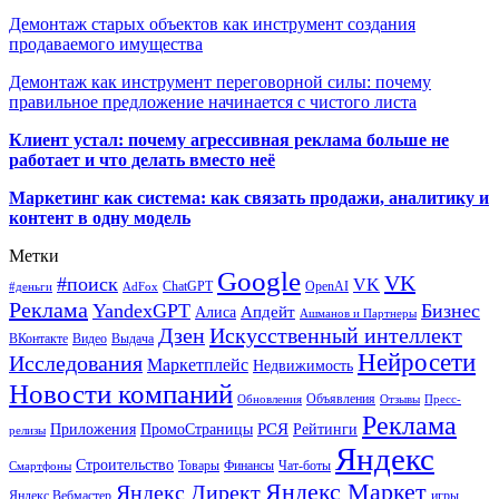
Демонтаж старых объектов как инструмент создания
продаваемого имущества
Демонтаж как инструмент переговорной силы: почему
правильное предложение начинается с чистого листа
Клиент устал: почему агрессивная реклама больше не
работает и что делать вместо неё
Маркетинг как система: как связать продажи, аналитику и
контент в одну модель
Метки
Google
VK
#поиск
VK
ChatGPT
OpenAI
#деньги
AdFox
Реклама
YandexGPT
Бизнес
Апдейт
Алиса
Ашманов и Партнеры
Искусственный интеллект
Дзен
ВКонтакте
Видео
Выдача
Нейросети
Исследования
Маркетплейс
Недвижимость
Новости компаний
Объявления
Обновления
Отзывы
Пресс-
Реклама
РСЯ
Приложения
ПромоСтраницы
Рейтинги
релизы
Яндекс
Строительство
Товары
Финансы
Чат-боты
Смартфоны
Яндекс Маркет
Яндекс Директ
Яндекс.Вебмастер
игры