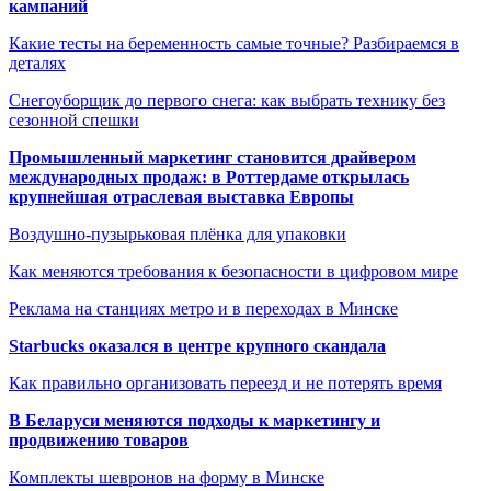
кампаний
Какие тесты на беременность самые точные? Разбираемся в
деталях
Снегоуборщик до первого снега: как выбрать технику без
сезонной спешки
Промышленный маркетинг становится драйвером
международных продаж: в Роттердаме открылась
крупнейшая отраслевая выставка Европы
Воздушно-пузырьковая плёнка для упаковки
Как меняются требования к безопасности в цифровом мире
Реклама на станциях метро и в переходах в Минске
Starbucks оказался в центре крупного скандала
Как правильно организовать переезд и не потерять время
В Беларуси меняются подходы к маркетингу и
продвижению товаров
Комплекты шевронов на форму в Минске