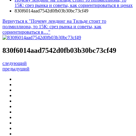
15К: срез рынка и советы, как сориентироваться в ценах
830f6014aad7542d0fb03b30bc73cf49
Вернуться к "Почему лендинг на Тильде стоит то
полмиллиона, то 15К: срез рынка и советы, как
сориентироваться в…"
830f6014aad7542d0fb03b30bc73cf49
следующий
предыдущий