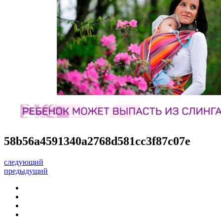
58b56a4591340a2768d581cc3f87c07e
следующий
предыдущий