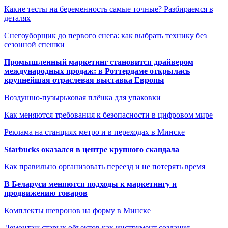
Какие тесты на беременность самые точные? Разбираемся в
деталях
Снегоуборщик до первого снега: как выбрать технику без
сезонной спешки
Промышленный маркетинг становится драйвером
международных продаж: в Роттердаме открылась
крупнейшая отраслевая выставка Европы
Воздушно-пузырьковая плёнка для упаковки
Как меняются требования к безопасности в цифровом мире
Реклама на станциях метро и в переходах в Минске
Starbucks оказался в центре крупного скандала
Как правильно организовать переезд и не потерять время
В Беларуси меняются подходы к маркетингу и
продвижению товаров
Комплекты шевронов на форму в Минске
Демонтаж старых объектов как инструмент создания