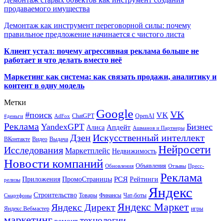
продаваемого имущества
Демонтаж как инструмент переговорной силы: почему
правильное предложение начинается с чистого листа
Клиент устал: почему агрессивная реклама больше не
работает и что делать вместо неё
Маркетинг как система: как связать продажи, аналитику и
контент в одну модель
Метки
Google
VK
#поиск
VK
ChatGPT
OpenAI
#деньги
AdFox
Реклама
YandexGPT
Бизнес
Апдейт
Алиса
Ашманов и Партнеры
Искусственный интеллект
Дзен
ВКонтакте
Видео
Выдача
Нейросети
Исследования
Маркетплейс
Недвижимость
Новости компаний
Объявления
Обновления
Отзывы
Пресс-
Реклама
РСЯ
Приложения
ПромоСтраницы
Рейтинги
релизы
Яндекс
Строительство
Товары
Финансы
Чат-боты
Смартфоны
Яндекс Маркет
Яндекс Директ
Яндекс.Вебмастер
игры
маркетинг
технологии
ремонт