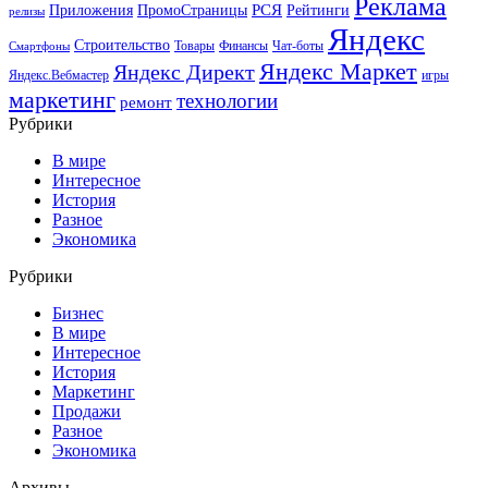
Реклама
РСЯ
Приложения
ПромоСтраницы
Рейтинги
релизы
Яндекс
Строительство
Товары
Финансы
Чат-боты
Смартфоны
Яндекс Маркет
Яндекс Директ
Яндекс.Вебмастер
игры
маркетинг
технологии
ремонт
Рубрики
В мире
Интересное
История
Разное
Экономика
Рубрики
Бизнес
В мире
Интересное
История
Маркетинг
Продажи
Разное
Экономика
Архивы