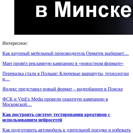
Интересное:
Как крупный мебельный производитель Орматек выбирает…
Maer провёл рекламную кампанию в «новостном формате»
Перевалка стали в Польше: Ключевые маршруты, технологии
и…
Яндекс представил новый формат – видеобаннер в Поиске
ФСК и VinEx Media провели охватную кампанию в
Московской…
Как построить систему тестирования креативов с
использованием нейросетей
Как подготовить автомобиль к длительной поездке и избежать