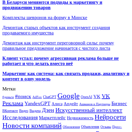
В Беларуси меняются подходы к маркетингу и
продвижению товаров
Комплекты шевронов на форму в Минске
Демонтаж старых объектов как инструмент создания
продаваемого имущества
Демонтаж как инструмент переговорной силы: почему
правильное предложение начинается с чистого листа
Клиент устал: почему агрессивная реклама больше не
работает и что делать вместо неё
Маркетинг как система: как связать продажи, аналитику и
контент в одну модель
Метки
Google
VK
#поиск
VK
ChatGPT
OpenAI
#деньги
AdFox
Реклама
YandexGPT
Бизнес
Апдейт
Алиса
Ашманов и Партнеры
Искусственный интеллект
Дзен
ВКонтакте
Видео
Выдача
Нейросети
Исследования
Маркетплейс
Недвижимость
Новости компаний
Объявления
Обновления
Отзывы
Пресс-