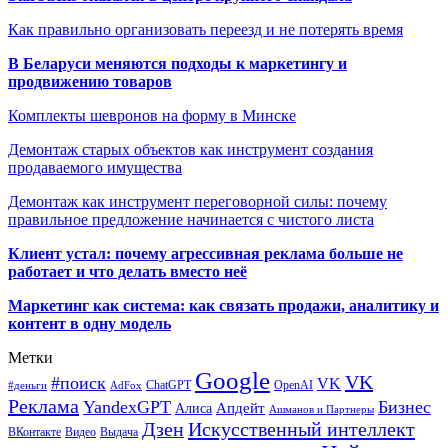
Как правильно организовать переезд и не потерять время
В Беларуси меняются подходы к маркетингу и
продвижению товаров
Комплекты шевронов на форму в Минске
Демонтаж старых объектов как инструмент создания
продаваемого имущества
Демонтаж как инструмент переговорной силы: почему
правильное предложение начинается с чистого листа
Клиент устал: почему агрессивная реклама больше не
работает и что делать вместо неё
Маркетинг как система: как связать продажи, аналитику и
контент в одну модель
Метки
Google
VK
#поиск
VK
ChatGPT
OpenAI
#деньги
AdFox
Реклама
YandexGPT
Бизнес
Апдейт
Алиса
Ашманов и Партнеры
Искусственный интеллект
Дзен
ВКонтакте
Видео
Выдача