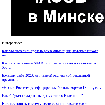
Интересное:
Как мы пытались сделать рекламные пуши, которые никого
не…
Как сеть магазинов SPAR помогла экологии и сэкономила
500…
Большая рыба 2023: на главной экспертной рекламной
премии…
«Нестле Россия» русифицировала бренды кормов Darling и…
Какой букет подарить на день святого Валентина?
Как построить систему тестирования креативов с