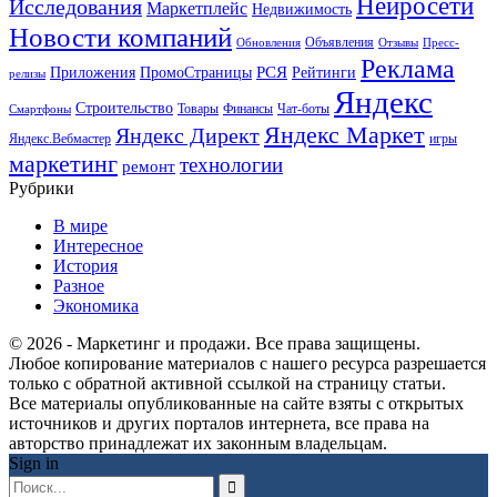
Нейросети
Исследования
Маркетплейс
Недвижимость
Новости компаний
Объявления
Обновления
Отзывы
Пресс-
Реклама
РСЯ
Приложения
ПромоСтраницы
Рейтинги
релизы
Яндекс
Строительство
Товары
Финансы
Чат-боты
Смартфоны
Яндекс Маркет
Яндекс Директ
Яндекс.Вебмастер
игры
маркетинг
технологии
ремонт
Рубрики
В мире
Интересное
История
Разное
Экономика
© 2026 - Маркетинг и продажи. Все права защищены.
Любое копирование материалов с нашего ресурса разрешается
только с обратной активной ссылкой на страницу статьи.
Все материалы опубликованные на сайте взяты с открытых
источников и других порталов интернета, все права на
авторство принадлежат их законным владельцам.
Sign in