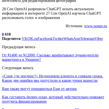
28 Сен OpenAI разрешила ChatGPT искать актуальную
информацию в интернете 27 Сен OpenAI научила ChatGPT
распознавать голос и изображения
Источник:
www.sostav.ru
0
618
Поделится
VK
OK.ru
Facebook
Twitter
WhatsApp
Telegram
Viber
Предыдущая запись
От $1400 до $12000. Сколько зарабатывают руководители
маркетинга в Украине?
Следующая запись
«Соня, где лендинг?» Недопоняли клиента и сорвали сроки.
Какие две ошибки мы допустили и какие уроки вынесли
Вам также могут понравиться
Еще от автора
Как составить бизнес-план, который действительно поможет
получить финансирование