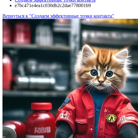
e7bc471e4ea1c030db2c2dae778001b9
Вернуться к "Создаем эффективные точки контакта"