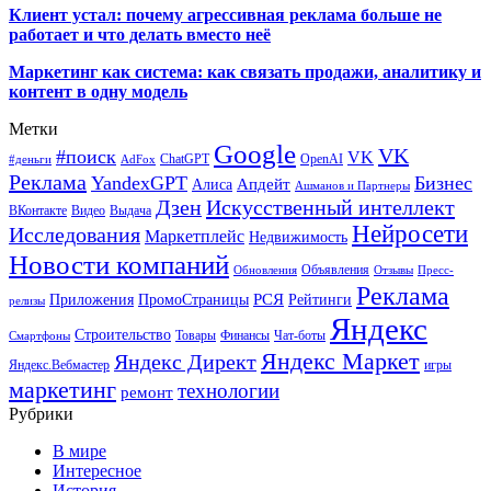
Клиент устал: почему агрессивная реклама больше не
работает и что делать вместо неё
Маркетинг как система: как связать продажи, аналитику и
контент в одну модель
Метки
Google
VK
#поиск
VK
ChatGPT
OpenAI
#деньги
AdFox
Реклама
YandexGPT
Бизнес
Апдейт
Алиса
Ашманов и Партнеры
Искусственный интеллект
Дзен
ВКонтакте
Видео
Выдача
Нейросети
Исследования
Маркетплейс
Недвижимость
Новости компаний
Объявления
Обновления
Отзывы
Пресс-
Реклама
РСЯ
Приложения
ПромоСтраницы
Рейтинги
релизы
Яндекс
Строительство
Товары
Финансы
Чат-боты
Смартфоны
Яндекс Маркет
Яндекс Директ
Яндекс.Вебмастер
игры
маркетинг
технологии
ремонт
Рубрики
В мире
Интересное
История