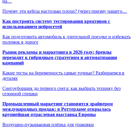
на…
Почему эти кейсы настолько плохи? (через призму нашего…
Как построить систему тестирования креативов с
использованием нейросетей
Как подготовить автомобиль к длительной поездке и избежать
поломок в дороге
Рынок рекламы и маркетинга в 2026 году: бренды
переходят к гибридным стратегиям и автоматизации
кампаний
Какие тесты на беременность самые точные? Разбираемся в
деталях
Снегоуборщик до первого снега: как выбрать технику без
сезонной спешки
Промышленный маркетинг становится драйвером
международных продаж: в Роттердаме открылась
крупнейшая отраслевая выставка Европы
Воздушно-пузырьковая плёнка для упаковки