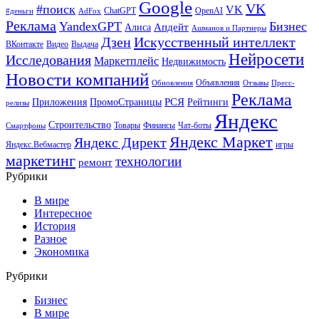
Google
VK
#поиск
VK
ChatGPT
OpenAI
#деньги
AdFox
Реклама
YandexGPT
Бизнес
Апдейт
Алиса
Ашманов и Партнеры
Искусственный интеллект
Дзен
ВКонтакте
Видео
Выдача
Нейросети
Исследования
Маркетплейс
Недвижимость
Новости компаний
Объявления
Обновления
Отзывы
Пресс-
Реклама
РСЯ
Приложения
ПромоСтраницы
Рейтинги
релизы
Яндекс
Строительство
Товары
Финансы
Чат-боты
Смартфоны
Яндекс Маркет
Яндекс Директ
Яндекс.Вебмастер
игры
маркетинг
технологии
ремонт
Рубрики
В мире
Интересное
История
Разное
Экономика
Рубрики
Бизнес
В мире