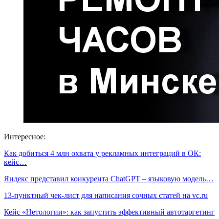
Интересное:
Как добиться 4 млн охвата у рекламных интеграций в ОК:
кейс…
Яндекс представил конкурента ChatGPT – языковую модель…
13-пунктный чек-лист для написания сочных статей на vc.ru
Кейс «Нетологии»: как запустить эффективный автотаргетинг