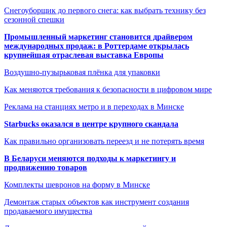
Снегоуборщик до первого снега: как выбрать технику без
сезонной спешки
Промышленный маркетинг становится драйвером
международных продаж: в Роттердаме открылась
крупнейшая отраслевая выставка Европы
Воздушно-пузырьковая плёнка для упаковки
Как меняются требования к безопасности в цифровом мире
Реклама на станциях метро и в переходах в Минске
Starbucks оказался в центре крупного скандала
Как правильно организовать переезд и не потерять время
В Беларуси меняются подходы к маркетингу и
продвижению товаров
Комплекты шевронов на форму в Минске
Демонтаж старых объектов как инструмент создания
продаваемого имущества