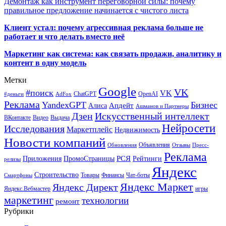
Демонтаж как инструмент переговорной силы: почему
правильное предложение начинается с чистого листа
Клиент устал: почему агрессивная реклама больше не
работает и что делать вместо неё
Маркетинг как система: как связать продажи, аналитику и
контент в одну модель
Метки
Google
VK
#поиск
VK
ChatGPT
OpenAI
#деньги
AdFox
Реклама
YandexGPT
Бизнес
Апдейт
Алиса
Ашманов и Партнеры
Искусственный интеллект
Дзен
ВКонтакте
Видео
Выдача
Нейросети
Исследования
Маркетплейс
Недвижимость
Новости компаний
Объявления
Обновления
Отзывы
Пресс-
Реклама
РСЯ
Приложения
ПромоСтраницы
Рейтинги
релизы
Яндекс
Строительство
Товары
Финансы
Чат-боты
Смартфоны
Яндекс Маркет
Яндекс Директ
Яндекс.Вебмастер
игры
маркетинг
технологии
ремонт
Рубрики