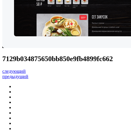
7129b034875650bb850e9fb4899fc662
следующий
предыдущий