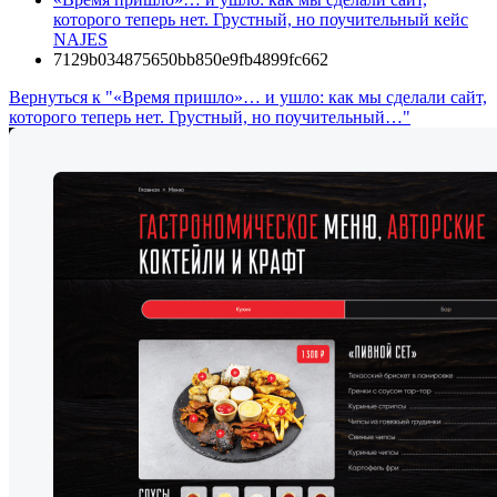
которого теперь нет. Грустный, но поучительный кейс
NAJES
7129b034875650bb850e9fb4899fc662
Вернуться к "«‎Время пришло»… и ушло: как мы сделали сайт,
которого теперь нет. Грустный, но поучительный…"