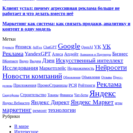
Клиент устал: почему агрессивная реклама больше не
работает и что делать вместо неё
Маркетинг как система: как связать продажи, аналитику и
контент в одну модель
Метки
Google
VK
#поиск
VK
ChatGPT
OpenAI
#деньги
AdFox
Реклама
YandexGPT
Бизнес
Апдейт
Алиса
Ашманов и Партнеры
Искусственный интеллект
Дзен
ВКонтакте
Видео
Выдача
Нейросети
Исследования
Маркетплейс
Недвижимость
Новости компаний
Объявления
Обновления
Отзывы
Пресс-
Реклама
РСЯ
Приложения
ПромоСтраницы
Рейтинги
релизы
Яндекс
Строительство
Товары
Финансы
Чат-боты
Смартфоны
Яндекс Маркет
Яндекс Директ
Яндекс.Вебмастер
игры
маркетинг
технологии
ремонт
Рубрики
В мире
Интересное