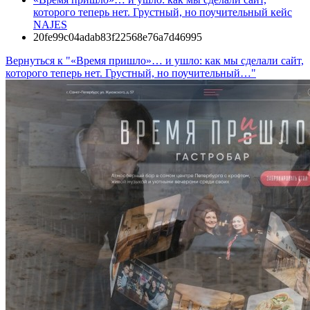
которого теперь нет. Грустный, но поучительный кейс
NAJES
20fe99c04adab83f22568e76a7d46995
Вернуться к "«‎Время пришло»… и ушло: как мы сделали сайт,
которого теперь нет. Грустный, но поучительный…"