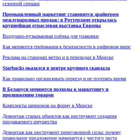
сезонной спешки
Промышленный маркетинг становится драйвером
международных продаж: в Роттердаме открылась
крупнейшая отраслевая выставка Европы
Воздушно-пузырьковая плёнка для упаковки
Как меняются требования к безопасности в цифровом мире
Реклама на станциях метро и в переходах в Минске
Starbucks оказался в центре крупного скандала
Как правильно организовать переезд и не потерять время
В Беларуси меняются подходы к маркетингу и
продвижению товаров
Комплекты шевронов на форму в Минске
Демонтаж старых объектов как инструмент создания
продаваемого имущества
Демонтаж как инструмент переговорной силы: почему
правильное предложение начинается с чистого листа