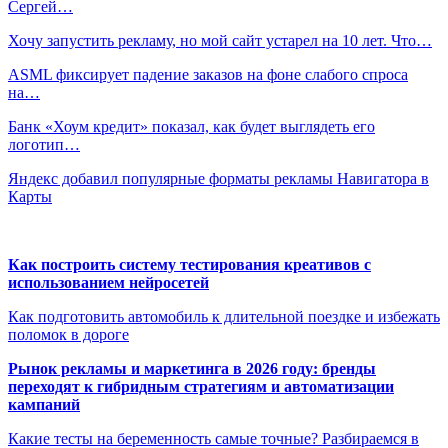
Сергей…
Хочу запустить рекламу, но мой сайт устарел на 10 лет. Что…
ASML фиксирует падение заказов на фоне слабого спроса
на…
Банк «Хоум кредит» показал, как будет выглядеть его
логотип…
Яндекс добавил популярные форматы рекламы Навигатора в
Карты
Как построить систему тестирования креативов с
использованием нейросетей
Как подготовить автомобиль к длительной поездке и избежать
поломок в дороге
Рынок рекламы и маркетинга в 2026 году: бренды
переходят к гибридным стратегиям и автоматизации
кампаний
Какие тесты на беременность самые точные? Разбираемся в