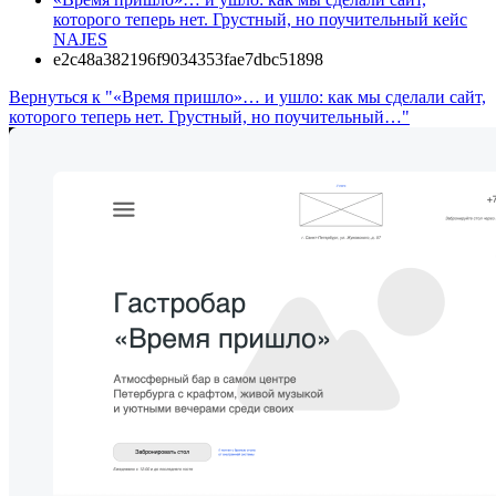
которого теперь нет. Грустный, но поучительный кейс
NAJES
e2c48a382196f9034353fae7dbc51898
Вернуться к "«‎Время пришло»… и ушло: как мы сделали сайт,
которого теперь нет. Грустный, но поучительный…"