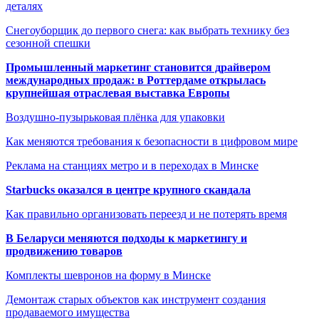
деталях
Снегоуборщик до первого снега: как выбрать технику без
сезонной спешки
Промышленный маркетинг становится драйвером
международных продаж: в Роттердаме открылась
крупнейшая отраслевая выставка Европы
Воздушно-пузырьковая плёнка для упаковки
Как меняются требования к безопасности в цифровом мире
Реклама на станциях метро и в переходах в Минске
Starbucks оказался в центре крупного скандала
Как правильно организовать переезд и не потерять время
В Беларуси меняются подходы к маркетингу и
продвижению товаров
Комплекты шевронов на форму в Минске
Демонтаж старых объектов как инструмент создания
продаваемого имущества