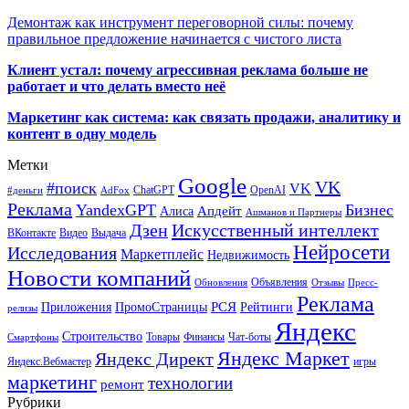
Демонтаж как инструмент переговорной силы: почему
правильное предложение начинается с чистого листа
Клиент устал: почему агрессивная реклама больше не
работает и что делать вместо неё
Маркетинг как система: как связать продажи, аналитику и
контент в одну модель
Метки
Google
VK
#поиск
VK
ChatGPT
OpenAI
#деньги
AdFox
Реклама
YandexGPT
Бизнес
Апдейт
Алиса
Ашманов и Партнеры
Искусственный интеллект
Дзен
ВКонтакте
Видео
Выдача
Нейросети
Исследования
Маркетплейс
Недвижимость
Новости компаний
Объявления
Обновления
Отзывы
Пресс-
Реклама
РСЯ
Приложения
ПромоСтраницы
Рейтинги
релизы
Яндекс
Строительство
Товары
Финансы
Чат-боты
Смартфоны
Яндекс Маркет
Яндекс Директ
Яндекс.Вебмастер
игры
маркетинг
технологии
ремонт
Рубрики