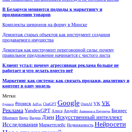
В Беларуси меняются подходы к маркетингу и
продвижению товаров
Комплекты шевронов на форму в Минске
Демонтаж старых объектов как инструмент создания
продаваемого имущества
Демонтаж как инструмент переговорной силы: почему
правильное предложение начинается с чистого листа
Клиент устал: почему агрессивная реклама больше не
работает и что делать вместо неё
Маркетинг как система: как связать продажи, аналитику и
контент в одну модель
Метки
Google
VK
#поиск
VK
ChatGPT
OpenAI
#деньги
AdFox
Реклама
YandexGPT
Бизнес
Апдейт
Алиса
Ашманов и Партнеры
Искусственный интеллект
Дзен
ВКонтакте
Видео
Выдача
Нейросети
Исследования
Маркетплейс
Недвижимость