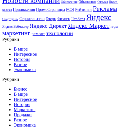
Новости компаний
Объявления
Обновления
Отзывы
Пресс-
Реклама
РСЯ
Приложения
ПромоСтраницы
Рейтинги
релизы
Яндекс
Строительство
Товары
Финансы
Чат-боты
Смартфоны
Яндекс Маркет
Яндекс Директ
Яндекс.Вебмастер
игры
маркетинг
технологии
ремонт
Рубрики
В мире
Интересное
История
Разное
Экономика
Рубрики
Бизнес
В мире
Интересное
История
Маркетинг
Продажи
Разное
Экономика