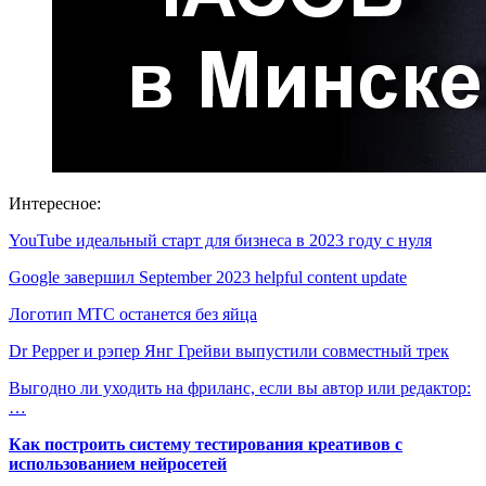
Интересное:
YouTube идеальный старт для бизнеса в 2023 году с нуля
Google завершил September 2023 helpful content update
Логотип МТС останется без яйца
Dr Pepper и рэпер Янг Грейви выпустили совместный трек
Выгодно ли уходить на фриланс, если вы автор или редактор:
…
Как построить систему тестирования креативов с
использованием нейросетей