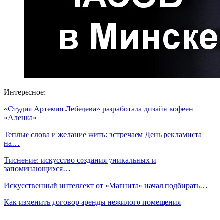
Интересное:
«Студия Артемия Лебедева» разработала дизайн кофеен
«Аленка»
Теплые слова и желание жить: встречаем День рекламиста
на…
Тиснение: искусство создания уникальных и
запоминающихся…
Искусственный интеллект от «Магнита» начал подбирать…
Как изменить договор аренды нежилого помещения