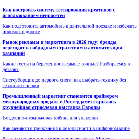
Как построить систему тестирования креативов с
использованием нейросетей
Как подготовить автомобиль к длительной поездке и избежать
поломок в дороге
Рынок рекламы и маркетинга в 2026 году: бренды
переходят к гибридным стратегиям и автоматизации
кампаний
Какие тесты на беременность самые точные? Разбираемся в
деталях
Снегоуборщик до первого снега: как выбрать технику без
сезонной спешки
Промышленный маркетинг становится драйвером
международных продаж: в Роттердаме открылась
крупнейшая отраслевая выставка Европы
Воздушно-пузырьковая плёнка для упаковки
Как меняются требования к безопасности в цифровом мире
Реклама на станциях метро и в переходах в Минске