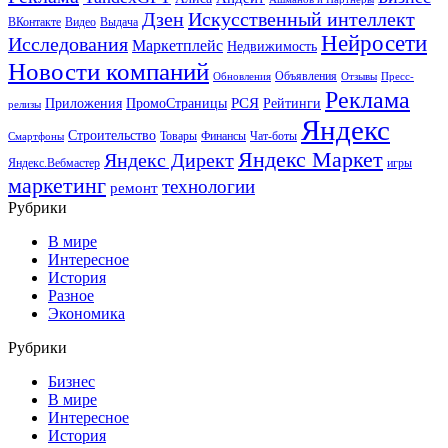
Искусственный интеллект
Дзен
ВКонтакте
Видео
Выдача
Нейросети
Исследования
Маркетплейс
Недвижимость
Новости компаний
Объявления
Обновления
Отзывы
Пресс-
Реклама
РСЯ
Приложения
ПромоСтраницы
Рейтинги
релизы
Яндекс
Строительство
Товары
Финансы
Чат-боты
Смартфоны
Яндекс Маркет
Яндекс Директ
Яндекс.Вебмастер
игры
маркетинг
технологии
ремонт
Рубрики
В мире
Интересное
История
Разное
Экономика
Рубрики
Бизнес
В мире
Интересное
История