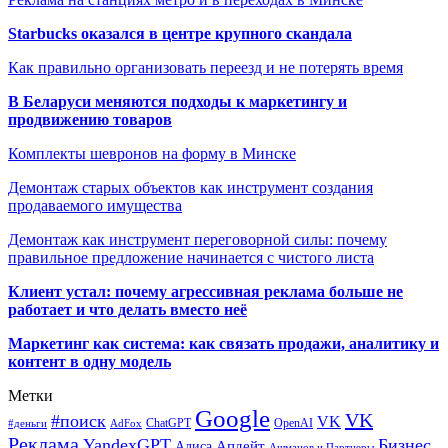
Starbucks оказался в центре крупного скандала
Как правильно организовать переезд и не потерять время
В Беларуси меняются подходы к маркетингу и
продвижению товаров
Комплекты шевронов на форму в Минске
Демонтаж старых объектов как инструмент создания
продаваемого имущества
Демонтаж как инструмент переговорной силы: почему
правильное предложение начинается с чистого листа
Клиент устал: почему агрессивная реклама больше не
работает и что делать вместо неё
Маркетинг как система: как связать продажи, аналитику и
контент в одну модель
Метки
Google
VK
#поиск
VK
ChatGPT
OpenAI
#деньги
AdFox
Реклама
YandexGPT
Бизнес
Апдейт
Алиса
Ашманов и Партнеры