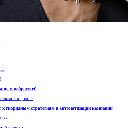
…
е…
И
ванием нейросетей
поломок в дороге
ят к гибридным стратегиям и автоматизации кампаний
алях
нной спешки