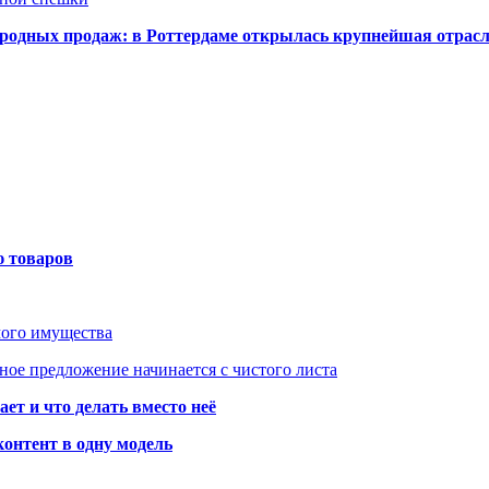
одных продаж: в Роттердаме открылась крупнейшая отрас
ю товаров
мого имущества
ое предложение начинается с чистого листа
ет и что делать вместо неё
контент в одну модель