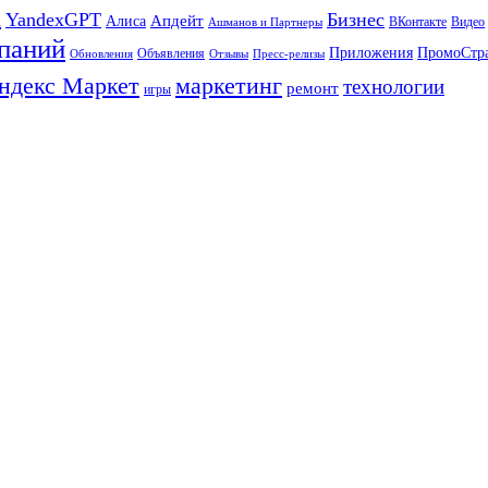
а
YandexGPT
Бизнес
Апдейт
Алиса
ВКонтакте
Видео
Ашманов и Партнеры
паний
Приложения
ПромоСтр
Объявления
Обновления
Отзывы
Пресс-релизы
ндекс Маркет
маркетинг
технологии
ремонт
игры