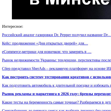
Интересное:
Российский аналог газировки Dr. Pepper получил название Dr
Кейс: продвижение «Дня открытых дверей» для…
eCommerce-метрики для новичков: что замерять в …
Рынок недвижимости Украины: тенденции, перспективы посл
Сбер представил SberAds – рекламную платформу на основе И
Как построить систему тестирования креативов с использо
Как подготовить автомобиль к длительной поездке и избежать 
Рынок рекламы и маркетинга в 2026 году: бренды переход
Какие тесты на беременность самые точные? Разбираемся в дет
Снегоуборщик до первого снега: как выбрать технику без сезо