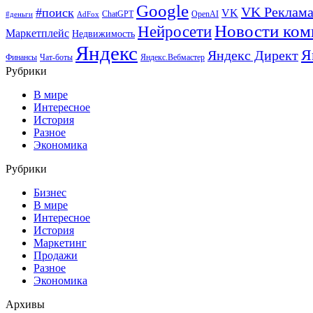
Google
VK Реклам
#поиск
VK
ChatGPT
OpenAI
#деньги
AdFox
Новости ком
Нейросети
Маркетплейс
Недвижимость
Яндекс
Я
Яндекс Директ
Финансы
Чат-боты
Яндекс.Вебмастер
Рубрики
В мире
Интересное
История
Разное
Экономика
Рубрики
Бизнес
В мире
Интересное
История
Маркетинг
Продажи
Разное
Экономика
Архивы