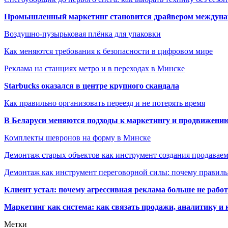
Промышленный маркетинг становится драйвером междунар
Воздушно-пузырьковая плёнка для упаковки
Как меняются требования к безопасности в цифровом мире
Реклама на станциях метро и в переходах в Минске
Starbucks оказался в центре крупного скандала
Как правильно организовать переезд и не потерять время
В Беларуси меняются подходы к маркетингу и продвижени
Комплекты шевронов на форму в Минске
Демонтаж старых объектов как инструмент создания продавае
Демонтаж как инструмент переговорной силы: почему правильн
Клиент устал: почему агрессивная реклама больше не работа
Маркетинг как система: как связать продажи, аналитику и 
Метки