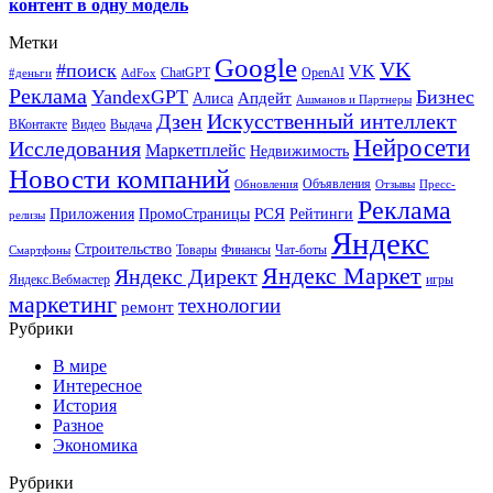
контент в одну модель
Метки
Google
VK
#поиск
VK
ChatGPT
OpenAI
#деньги
AdFox
Реклама
YandexGPT
Бизнес
Апдейт
Алиса
Ашманов и Партнеры
Искусственный интеллект
Дзен
ВКонтакте
Видео
Выдача
Нейросети
Исследования
Маркетплейс
Недвижимость
Новости компаний
Объявления
Обновления
Отзывы
Пресс-
Реклама
РСЯ
Приложения
ПромоСтраницы
Рейтинги
релизы
Яндекс
Строительство
Товары
Финансы
Чат-боты
Смартфоны
Яндекс Маркет
Яндекс Директ
Яндекс.Вебмастер
игры
маркетинг
технологии
ремонт
Рубрики
В мире
Интересное
История
Разное
Экономика
Рубрики