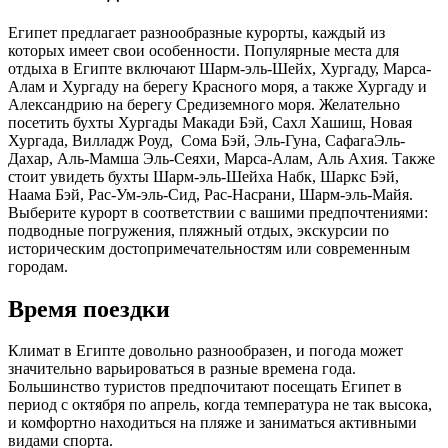
Египет предлагает разнообразные курорты, каждый из
которых имеет свои особенности. Популярные места для
отдыха в Египте включают Шарм-эль-Шейх, Хургаду, Марса-
Алам и Хургаду на берегу Красного моря, а также Хургаду и
Александрию на берегу Средиземного моря. Желательно
посетить бухты Хургады Макади Бэй, Сахл Хашиш, Новая
Хургада, Вилладж Роуд, Сома Бэй, Эль-Гуна, СафагаЭль-
Дахар, Аль-Мамша Эль-Сеяхи, Марса-Алам, Аль Ахия. Также
стоит увидеть бухты Шарм-эль-Шейха Набк, Шаркс Бэй,
Наама Бэй, Рас-Ум-эль-Сид, Рас-Насрани, Шарм-эль-Майя.
Выберите курорт в соответствии с вашими предпочтениями:
подводные погружения, пляжный отдых, экскурсии по
историческим достопримечательностям или современным
городам.
Время поездки
Климат в Египте довольно разнообразен, и погода может
значительно варьироваться в разные времена года.
Большинство туристов предпочитают посещать Египет в
период с октября по апрель, когда температура не так высока,
и комфортно находиться на пляже и заниматься активными
видами спорта.