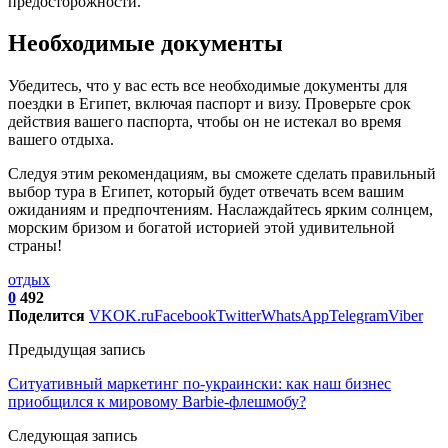
предосторожности.
Необходимые документы
Убедитесь, что у вас есть все необходимые документы для
поездки в Египет, включая паспорт и визу. Проверьте срок
действия вашего паспорта, чтобы он не истекал во время
вашего отдыха.
Следуя этим рекомендациям, вы сможете сделать правильный
выбор тура в Египет, который будет отвечать всем вашим
ожиданиям и предпочтениям. Наслаждайтесь ярким солнцем,
морским бризом и богатой историей этой удивительной
страны!
отдых
0
492
Поделится
VK
OK.ru
Facebook
Twitter
WhatsApp
Telegram
Viber
Предыдущая запись
Ситуативный маркетинг по-украински: как наш бизнес
приобщился к мировому Barbie-флешмобу?
Следующая запись