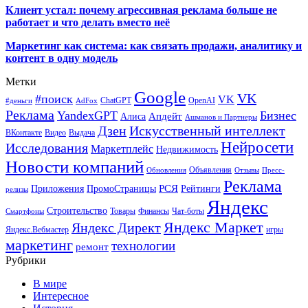
Клиент устал: почему агрессивная реклама больше не
работает и что делать вместо неё
Маркетинг как система: как связать продажи, аналитику и
контент в одну модель
Метки
Google
VK
#поиск
VK
ChatGPT
OpenAI
#деньги
AdFox
Реклама
YandexGPT
Бизнес
Апдейт
Алиса
Ашманов и Партнеры
Искусственный интеллект
Дзен
ВКонтакте
Видео
Выдача
Нейросети
Исследования
Маркетплейс
Недвижимость
Новости компаний
Объявления
Обновления
Отзывы
Пресс-
Реклама
РСЯ
Приложения
ПромоСтраницы
Рейтинги
релизы
Яндекс
Строительство
Товары
Финансы
Чат-боты
Смартфоны
Яндекс Маркет
Яндекс Директ
Яндекс.Вебмастер
игры
маркетинг
технологии
ремонт
Рубрики
В мире
Интересное